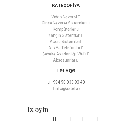
KATEQORİYA
Video Nəzarət
Girişə Nəzarət Sistemləri
Kompüterlər
Yanğın Sistemləri
Audio Sistemləri
Ats Və Telefonlar
Şəbəkə Avadanlığı, Wi-Fi
Aksesuarlar
ƏLAQƏ
+994 50 333 93 43
info@astel.az
İzləyin