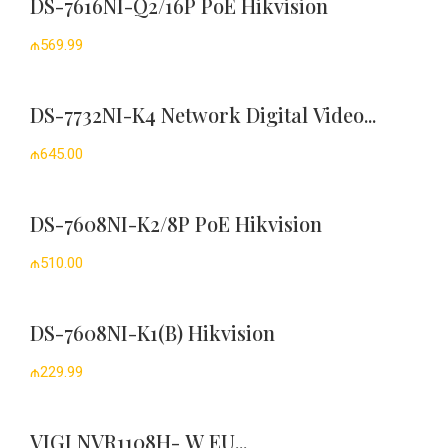
DS-7616NI-Q2/16P PoE Hikvision
₼569.99
DS-7732NI-K4 Network Digital Video...
₼645.00
DS-7608NI-K2/8P PoE Hikvision
₼510.00
DS-7608NI-K1(B) Hikvision
₼229.99
VIGI NVR1108H- W EU...