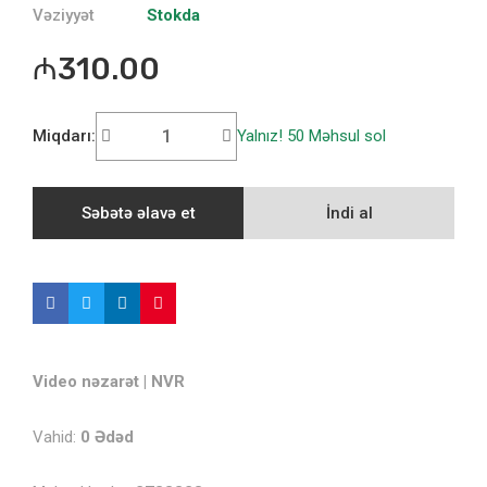
Vəziyyət
Stokda
₼310.00
Miqdarı:
Yalnız! 50 Məhsul sol
Səbətə əlavə et
İndi al
Video nəzarət
|
NVR
Vahid:
0
Ədəd