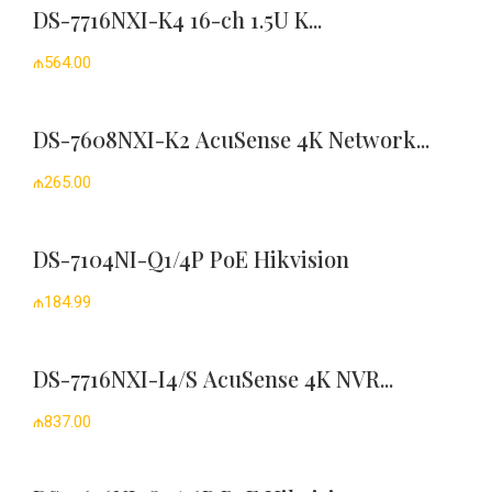
DS-7716NXI-K4 16-ch 1.5U K...
₼564.00
DS-7608NXI-K2 AcuSense 4K Network...
₼265.00
DS-7104NI-Q1/4P PoE Hikvision
₼184.99
DS-7716NXI-I4/S AcuSense 4K NVR...
₼837.00