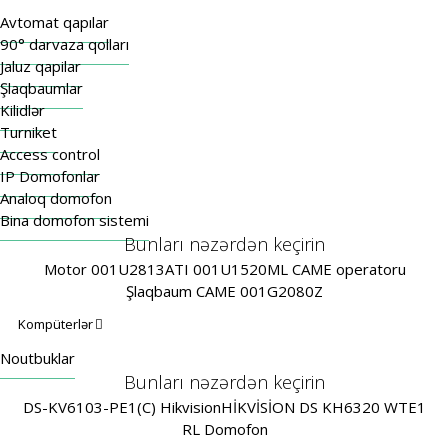
Avtomat qapılar
90° darvaza qolları
Jaluz qapilar
Şlaqbaumlar
Kilidlər
Turniket
Access control
IP Domofonlar
Analoq domofon
Bina domofon sistemi
Bunları nəzərdən keçirin
Motor 001U2813
ATI 001U1520ML CAME operatoru
Şlaqbaum CAME 001G2080Z
Kompüterlər
Noutbuklar
Bunları nəzərdən keçirin
DS-KV6103-PE1(C) Hikvision
HİKVİSİON DS KH6320 WTE1
RL Domofon