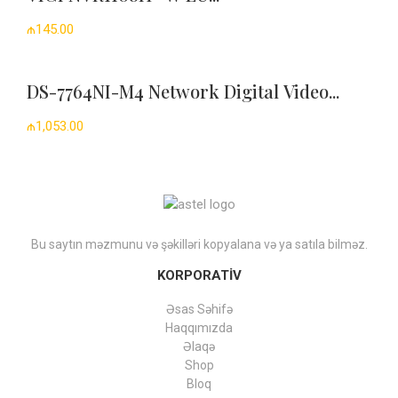
₼145.00
DS-7764NI-M4 Network Digital Video...
₼1,053.00
Bu saytın məzmunu və şəkilləri kopyalana və ya satıla bilməz.
KORPORATİV
Əsas Səhifə
Haqqımızda
Əlaqə
Shop
Bloq