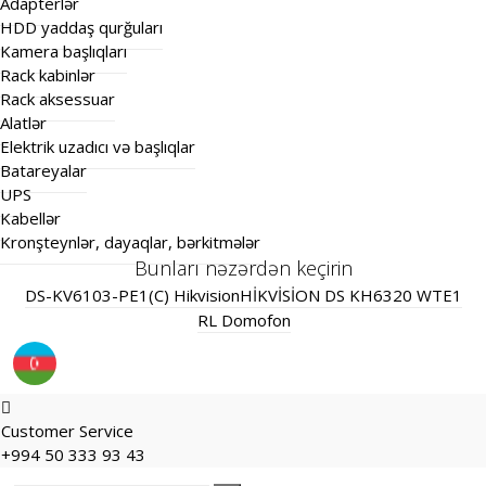
Adapterlər
HDD yaddaş qurğuları
Kamera başlıqları
Rack kabinlər
Rack aksessuar
Alatlər
Elektrik uzadıcı və başlıqlar
Batareyalar
UPS
Kabellər
Kronşteynlər, dayaqlar, bərkitmələr
Bunları nəzərdən keçirin
DS-KV6103-PE1(C) Hikvision
HİKVİSİON DS KH6320 WTE1
RL Domofon
Customer Service
+994 50 333 93 43