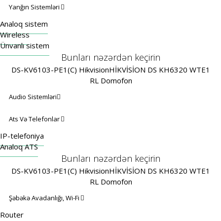
Yanğın Sistemləri
Analoq sistem
Wireless
Ünvanlı sistem
Bunları nəzərdən keçirin
DS-KV6103-PE1(C) Hikvision
HİKVİSİON DS KH6320 WTE1
RL Domofon
Audio Sistemləri
Ats Və Telefonlar
IP-telefoniya
Analoq ATS
Bunları nəzərdən keçirin
DS-KV6103-PE1(C) Hikvision
HİKVİSİON DS KH6320 WTE1
RL Domofon
Şəbəkə Avadanlığı, Wi-Fi
Router