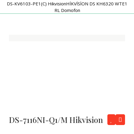
DS-KV6103-PE1(C) Hikvision
HİKVİSİON DS KH6320 WTE1
RL Domofon
DS-7116NI-Q1/M Hikvision