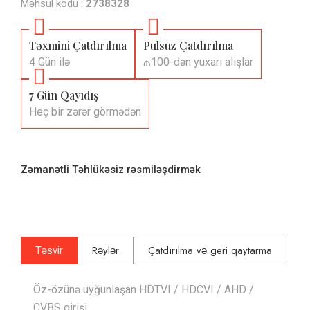
Məhsul kodu :
2738328
Təxmini Çatdırılma
Pulsuz Çatdırılma
4 Gün ilə
₼100-dən yuxarı alışlar
7 Gün Qayıdış
Heç bir zərər görmədən
Zəmanətli Təhlükəsiz rəsmiləşdirmək
Rəylər
Çatdırılma və geri qaytarma
Təsvir
Öz-özünə uyğunlaşan HDTVI / HDCVI / AHD /
CVBS girişi