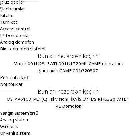
Jaluz qapilar
Şlaqbaumlar
Kilidlər
Turniket
Access control
IP Domofonlar
Analoq domofon
Bina domofon sistemi
Bunları nəzərdən keçirin
Motor 001U2813
ATI 001U1520ML CAME operatoru
Şlaqbaum CAME 001G2080Z
Kompüterlər
Noutbuklar
Bunları nəzərdən keçirin
DS-KV6103-PE1(C) Hikvision
HİKVİSİON DS KH6320 WTE1
RL Domofon
Yanğın Sistemləri
Analoq sistem
Wireless
Ünvanlı sistem