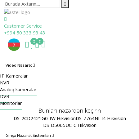
Customer Service
+994 50 333 93 43
0
0
Video Nəzarət
IP Kameralar
NVR
Analoq kameralar
DVR
Monitorlar
Bunları nəzərdən keçirin
DS-2CD2421G0-IW Hikvision
DS-7764NI-I4 Hikvision
DS-D5065UC-C Hikvision
Girişə Nəzarət Sistemləri