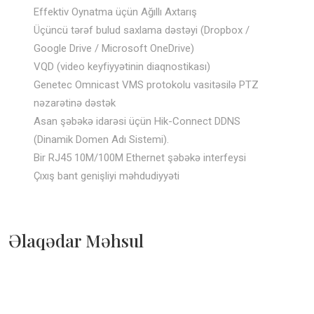
Effektiv Oynatma üçün Ağıllı Axtarış
Üçüncü tərəf bulud saxlama dəstəyi (Dropbox /
Google Drive / Microsoft OneDrive)
VQD (video keyfiyyətinin diaqnostikası)
Genetec Omnicast VMS protokolu vasitəsilə PTZ
nəzarətinə dəstək
Asan şəbəkə idarəsi üçün Hik-Connect DDNS
(Dinamik Domen Adı Sistemi).
Bir RJ45 10M/100M Ethernet şəbəkə interfeysi
Çıxış bant genişliyi məhdudiyyəti
Əlaqədar Məhsul