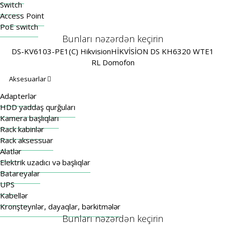
Switch
Access Point
PoE switch
Bunları nəzərdən keçirin
DS-KV6103-PE1(C) Hikvision
HİKVİSİON DS KH6320 WTE1
RL Domofon
Aksesuarlar
Adapterlər
HDD yaddaş qurğuları
Kamera başlıqları
Rack kabinlər
Rack aksessuar
Alatlər
Elektrik uzadıcı və başlıqlar
Batareyalar
UPS
Kabellər
Kronşteynlər, dayaqlar, bərkitmələr
Bunları nəzərdən keçirin