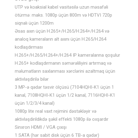
UTP və koaksial kabel vasitəsilə uzun məsafəli
ötürmə: maks. 1080p üçün 800m və HDTVI 720p
siqnalı üçün 1200m
Əsas axın üçün H.265+/H.265/H.264+/H.264 və
analoq kameraların alt axını üçün H.265/H.264
kodlaşdırması
H.265+/H.265/H.264+/H.264 IP kameralarına qoşulur
H.265+ kodlaşdırmanın səmərəliliyini artırmaq və
məlumatların saxlanması xərclərini azaltmaq üçün
aktivləşdirilə bilər
3 MP-ə qədər təsvir ölçüsü (7104HQHI-K1 üçün 1
kanal, 7108HQHI-K1 üçün 1/2 kanal, 7116HQHI-K1
üçün 1/2/3/4 kanal)
1080p lite real vaxt rejimini dəstəkləyir və
aktivləşdirildikdə şəkil effekti 1080p ilə oxşardır
Sinxron HDMI / VGA çıxışı
1 SATA (hər sabit disk üçün 6 TB-a qədər)