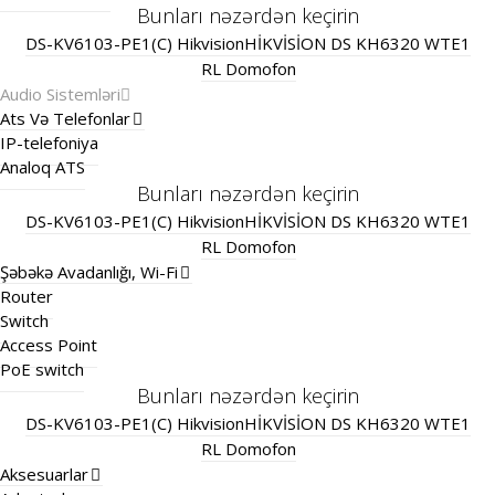
Bunları nəzərdən keçirin
DS-KV6103-PE1(C) Hikvision
HİKVİSİON DS KH6320 WTE1
RL Domofon
Audio Sistemləri
Ats Və Telefonlar
IP-telefoniya
Analoq ATS
Bunları nəzərdən keçirin
DS-KV6103-PE1(C) Hikvision
HİKVİSİON DS KH6320 WTE1
RL Domofon
Şəbəkə Avadanlığı, Wi-Fi
Router
Switch
Access Point
PoE switch
Bunları nəzərdən keçirin
DS-KV6103-PE1(C) Hikvision
HİKVİSİON DS KH6320 WTE1
RL Domofon
Aksesuarlar