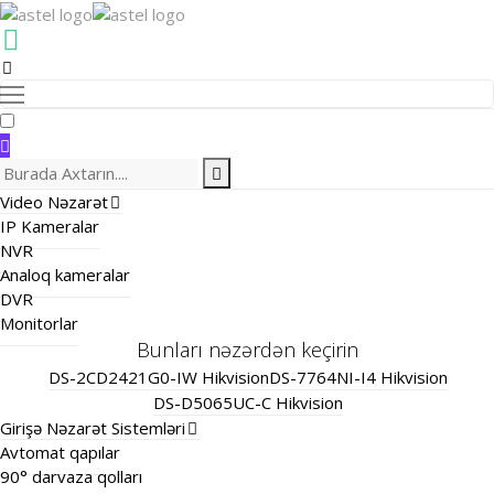
Video Nəzarət
IP Kameralar
NVR
Analoq kameralar
DVR
Monitorlar
Bunları nəzərdən keçirin
DS-2CD2421G0-IW Hikvision
DS-7764NI-I4 Hikvision
DS-D5065UC-C Hikvision
Girişə Nəzarət Sistemləri
Avtomat qapılar
90° darvaza qolları