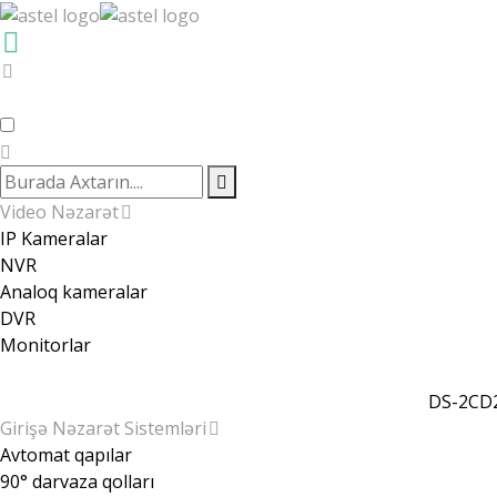
Video Nəzarət
IP Kameralar
NVR
Analoq kameralar
DVR
Monitorlar
DS-2CD2
Girişə Nəzarət Sistemləri
Avtomat qapılar
90° darvaza qolları