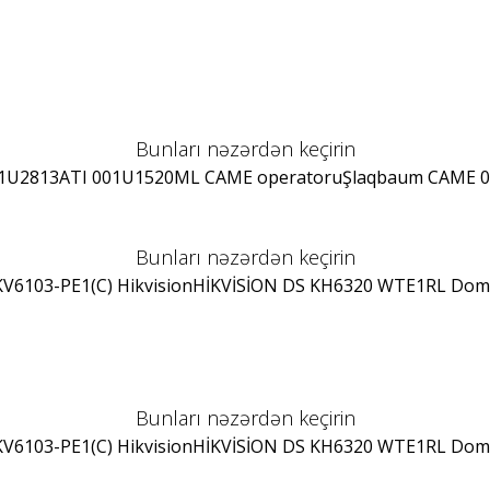
Bunları nəzərdən keçirin
1U2813
ATI 001U1520ML CAME operatoru
Şlaqbaum CAME 
Bunları nəzərdən keçirin
V6103-PE1(C) Hikvision
HİKVİSİON DS KH6320 WTE1
RL Dom
Bunları nəzərdən keçirin
V6103-PE1(C) Hikvision
HİKVİSİON DS KH6320 WTE1
RL Dom