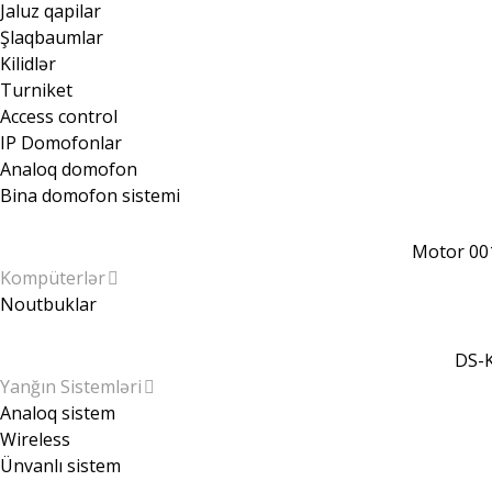
Jaluz qapilar
Şlaqbaumlar
Kilidlər
Turniket
Access control
IP Domofonlar
Analoq domofon
Bina domofon sistemi
Motor 00
Kompüterlər
Noutbuklar
DS-K
Yanğın Sistemləri
Analoq sistem
Wireless
Ünvanlı sistem