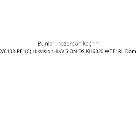
Bunları nəzərdən keçirin
V6103-PE1(C) Hikvision
HİKVİSİON DS KH6320 WTE1
RL Dom