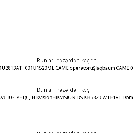
Bunları nəzərdən keçirin
1U2813
ATI 001U1520ML CAME operatoru
Şlaqbaum CAME 
Bunları nəzərdən keçirin
V6103-PE1(C) Hikvision
HİKVİSİON DS KH6320 WTE1
RL Dom