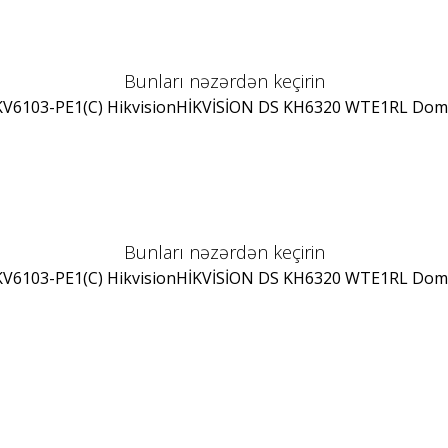
Bunları nəzərdən keçirin
V6103-PE1(C) Hikvision
HİKVİSİON DS KH6320 WTE1
RL Dom
Bunları nəzərdən keçirin
V6103-PE1(C) Hikvision
HİKVİSİON DS KH6320 WTE1
RL Dom