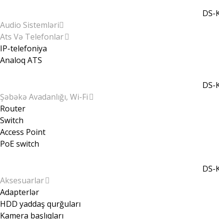
DS-K
Audio Sistemləri
Ats Və Telefonlar
IP-telefoniya
Analoq ATS
DS-K
Şəbəkə Avadanlığı, Wi-Fi
Router
Switch
Access Point
PoE switch
DS-K
Aksesuarlar
Adapterlər
HDD yaddaş qurğuları
Kamera başlıqları