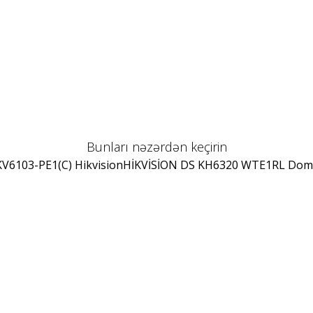
Bunları nəzərdən keçirin
V6103-PE1(C) Hikvision
HİKVİSİON DS KH6320 WTE1
RL Dom