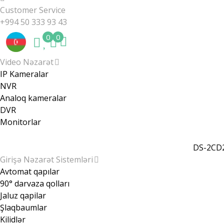
Customer Service
+994 50 333 93 43
0
0
Video Nəzarət
IP Kameralar
NVR
Analoq kameralar
DVR
Monitorlar
DS-2CD2
Girişə Nəzarət Sistemləri
Avtomat qapılar
90° darvaza qolları
Jaluz qapilar
Şlaqbaumlar
Kilidlər