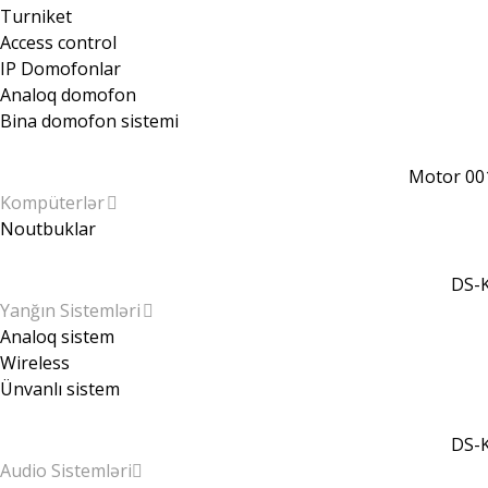
Turniket
Access control
IP Domofonlar
Analoq domofon
Bina domofon sistemi
Motor 00
Kompüterlər
Noutbuklar
DS-K
Yanğın Sistemləri
Analoq sistem
Wireless
Ünvanlı sistem
DS-K
Audio Sistemləri