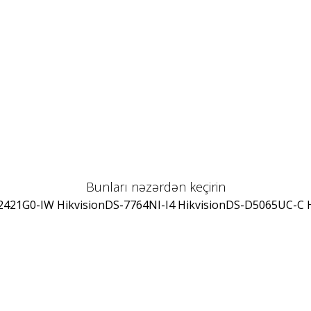
Bunları nəzərdən keçirin
421G0-IW Hikvision
DS-7764NI-I4 Hikvision
DS-D5065UC-C H