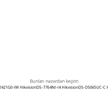
Bunları nəzərdən keçirin
421G0-IW Hikvision
DS-7764NI-I4 Hikvision
DS-D5065UC-C H