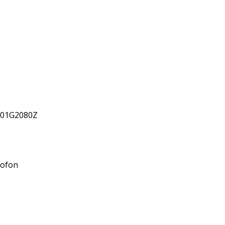
001G2080Z
ofon