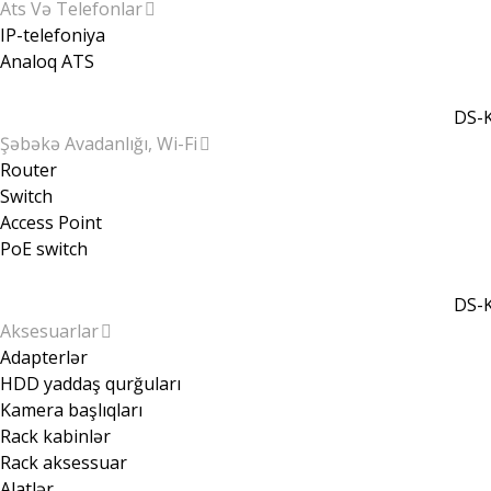
Ats Və Telefonlar
IP-telefoniya
Analoq ATS
DS-K
Şəbəkə Avadanlığı, Wi-Fi
Router
Switch
Access Point
PoE switch
DS-K
Aksesuarlar
Adapterlər
HDD yaddaş qurğuları
Kamera başlıqları
Rack kabinlər
Rack aksessuar
Alatlər