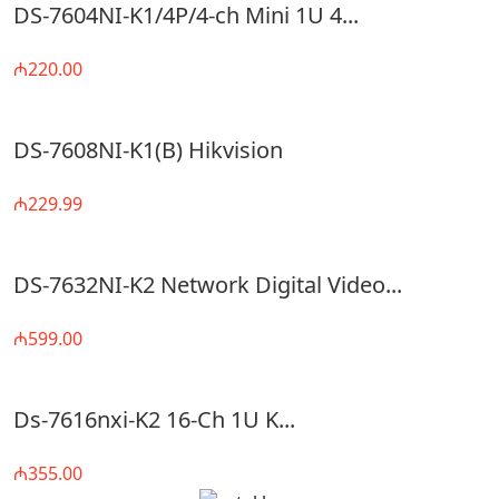
DS-7604NI-K1/4P/4-ch Mini 1U 4...
₼220.00
DS-7608NI-K1(B) Hikvision
₼229.99
DS-7632NI-K2 Network Digital Video...
₼599.00
Ds-7616nxi-K2 16-Ch 1U K...
₼355.00