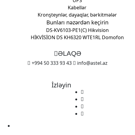
UPS
Kabellər
Kronşteynlər, dayaqlar, bərkitmələr
Bunları nəzərdən keçirin
DS-KV6103-PE1(C) Hikvision
HİKVİSİON DS KH6320 WTE1
RL Domofon
ƏLAQƏ
+994 50 333 93 43
info@astel.az
İzləyin