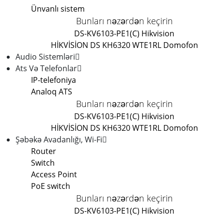
Ünvanlı sistem
Bunları nəzərdən keçirin
DS-KV6103-PE1(C) Hikvision
HİKVİSİON DS KH6320 WTE1
RL Domofon
Audio Sistemləri
Ats Və Telefonlar
IP-telefoniya
Analoq ATS
Bunları nəzərdən keçirin
DS-KV6103-PE1(C) Hikvision
HİKVİSİON DS KH6320 WTE1
RL Domofon
Şəbəkə Avadanlığı, Wi-Fi
Router
Switch
Access Point
PoE switch
Bunları nəzərdən keçirin
DS-KV6103-PE1(C) Hikvision