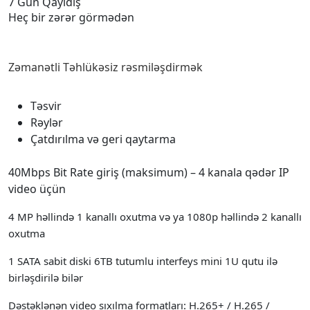
7 Gün Qayıdış
Heç bir zərər görmədən
Zəmanətli Təhlükəsiz rəsmiləşdirmək
Təsvir
Rəylər
Çatdırılma və geri qaytarma
40Mbps Bit Rate giriş (maksimum) – 4 kanala qədər IP
video üçün
4 MP həllində 1 kanallı oxutma və ya 1080p həllində 2 kanallı
oxutma
1 SATA sabit diski 6TB tutumlu interfeys mini 1U qutu ilə
birləşdirilə bilər
Dəstəklənən video sıxılma formatları: H.265+ / H.265 /