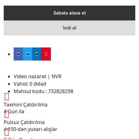
Səbətə əlavə et
İndi al
Video nəzarət
|
NVR
Vahid:
0
Ədəd
Məhsul kodu :
732828298
Təxmini Çatdırılma
4 Gün ilə
Pulsuz Çatdırılma
₼100-dən yuxarı alışlar