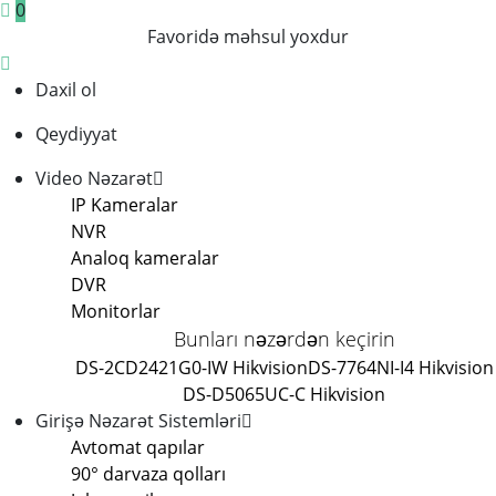
0
Favoridə məhsul yoxdur
Daxil ol
Qeydiyyat
Video Nəzarət
IP Kameralar
NVR
Analoq kameralar
DVR
Monitorlar
Bunları nəzərdən keçirin
DS-2CD2421G0-IW Hikvision
DS-7764NI-I4 Hikvision
DS-D5065UC-C Hikvision
Girişə Nəzarət Sistemləri
Avtomat qapılar
90° darvaza qolları