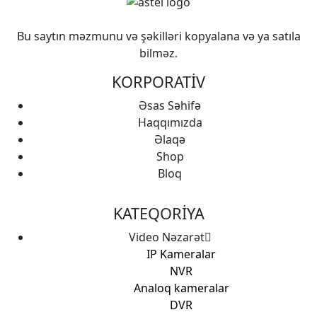
Bu saytın məzmunu və şəkilləri kopyalana və ya satıla
bilməz.
KORPORATİV
Əsas Səhifə
Haqqımızda
Əlaqə
Shop
Bloq
KATEQORİYA
Video Nəzarət
IP Kameralar
NVR
Analoq kameralar
DVR