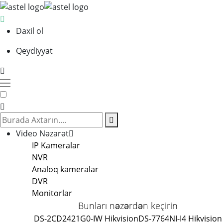
Daxil ol
Qeydiyyat
Video Nəzarət
IP Kameralar
NVR
Analoq kameralar
DVR
Monitorlar
Bunları nəzərdən keçirin
DS-2CD2421G0-IW Hikvision
DS-7764NI-I4 Hikvision