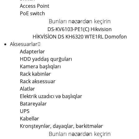
Access Point
PoE switch
Bunları nəzərdən keçirin
DS-KV6103-PE1(C) Hikvision
HİKVİSİON DS KH6320 WTE1
RL Domofon
Aksesuarlar
Adapterlər
HDD yaddaş qurğuları
Kamera başlıqları
Rack kabinlər
Rack aksessuar
Alatlər
Elektrik uzadıcı və başlıqlar
Batareyalar
UPS
Kabellər
Kronşteynlər, dayaqlar, bərkitmələr
Bunları nəzərdən keçirin