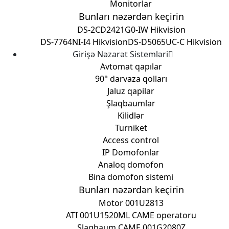
Monitorlar
Bunları nəzərdən keçirin
DS-2CD2421G0-IW Hikvision
DS-7764NI-I4 Hikvision
DS-D5065UC-C Hikvision
Girişə Nəzarət Sistemləri
Avtomat qapılar
90° darvaza qolları
Jaluz qapilar
Şlaqbaumlar
Kilidlər
Turniket
Access control
IP Domofonlar
Analoq domofon
Bina domofon sistemi
Bunları nəzərdən keçirin
Motor 001U2813
ATI 001U1520ML CAME operatoru
Şlaqbaum CAME 001G2080Z