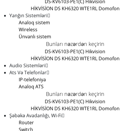
DS-KV6103-PE1(C) Hikvision
HİKVİSİON DS KH6320 WTE1
RL Domofon
Yanğın Sistemləri
Analoq sistem
Wireless
Ünvanlı sistem
Bunları nəzərdən keçirin
DS-KV6103-PE1(C) Hikvision
HİKVİSİON DS KH6320 WTE1
RL Domofon
Audio Sistemləri
Ats Və Telefonlar
IP-telefoniya
Analoq ATS
Bunları nəzərdən keçirin
DS-KV6103-PE1(C) Hikvision
HİKVİSİON DS KH6320 WTE1
RL Domofon
Şəbəkə Avadanlığı, Wi-Fi
Router
Switch