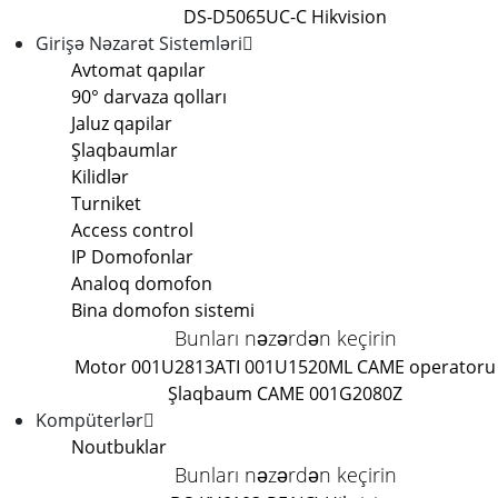
DS-D5065UC-C Hikvision
Girişə Nəzarət Sistemləri
Avtomat qapılar
90° darvaza qolları
Jaluz qapilar
Şlaqbaumlar
Kilidlər
Turniket
Access control
IP Domofonlar
Analoq domofon
Bina domofon sistemi
Bunları nəzərdən keçirin
Motor 001U2813
ATI 001U1520ML CAME operatoru
Şlaqbaum CAME 001G2080Z
Kompüterlər
Noutbuklar
Bunları nəzərdən keçirin