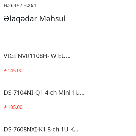
H.264+ / H.264
Əlaqədar Məhsul
VIGI NVR1108H- W EU...
₼145.00
DS-7104NI-Q1 4-ch Mini 1U...
₼105.00
DS-7608NXI-K1 8-ch 1U K...