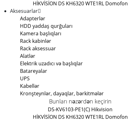
HİKVİSİON DS KH6320 WTE1
RL Domofon
Aksesuarlar
Adapterlər
HDD yaddaş qurğuları
Kamera başlıqları
Rack kabinlər
Rack aksessuar
Alatlər
Elektrik uzadıcı və başlıqlar
Batareyalar
UPS
Kabellər
Kronşteynlər, dayaqlar, bərkitmələr
Bunları nəzərdən keçirin
DS-KV6103-PE1(C) Hikvision
HİKVİSİON DS KH6320 WTE1
RL Domofon