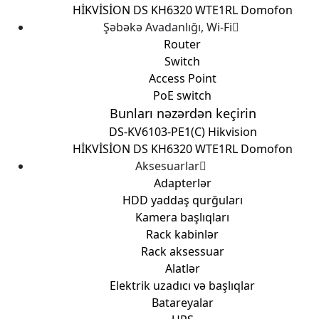
HİKVİSİON DS KH6320 WTE1
RL Domofon
Şəbəkə Avadanlığı, Wi-Fi
Router
Switch
Access Point
PoE switch
Bunları nəzərdən keçirin
DS-KV6103-PE1(C) Hikvision
HİKVİSİON DS KH6320 WTE1
RL Domofon
Aksesuarlar
Adapterlər
HDD yaddaş qurğuları
Kamera başlıqları
Rack kabinlər
Rack aksessuar
Alatlər
Elektrik uzadıcı və başlıqlar
Batareyalar