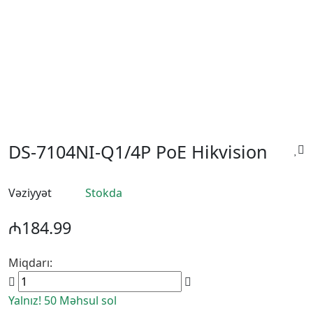
DS-7104NI-Q1/4P PoE Hikvision
Vəziyyət
Stokda
₼184.99
Miqdarı:
Yalnız! 50 Məhsul sol