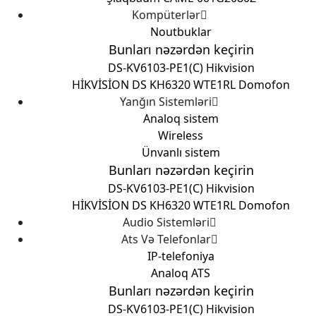
Kompüterlər
Noutbuklar
Bunları nəzərdən keçirin
DS-KV6103-PE1(C) Hikvision
HİKVİSİON DS KH6320 WTE1
RL Domofon
Yanğın Sistemləri
Analoq sistem
Wireless
Ünvanlı sistem
Bunları nəzərdən keçirin
DS-KV6103-PE1(C) Hikvision
HİKVİSİON DS KH6320 WTE1
RL Domofon
Audio Sistemləri
Ats Və Telefonlar
IP-telefoniya
Analoq ATS
Bunları nəzərdən keçirin
DS-KV6103-PE1(C) Hikvision