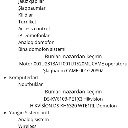
Jaluz qapilar
Şlaqbaumlar
Kilidlər
Turniket
Access control
IP Domofonlar
Analoq domofon
Bina domofon sistemi
Bunları nəzərdən keçirin
Motor 001U2813
ATI 001U1520ML CAME operatoru
Şlaqbaum CAME 001G2080Z
Kompüterlər
Noutbuklar
Bunları nəzərdən keçirin
DS-KV6103-PE1(C) Hikvision
HİKVİSİON DS KH6320 WTE1
RL Domofon
Yanğın Sistemləri
Analoq sistem
Wireless