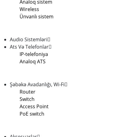
Analoq sistem
Wireless
Ünvanlı sistem
Audio Sistemləri
Ats Və Telefonlar
IP-telefoniya
Analoq ATS
Şəbəkə Avadanlığı, Wi-Fi
Router
Switch
Access Point
PoE switch
Aksesuarlar