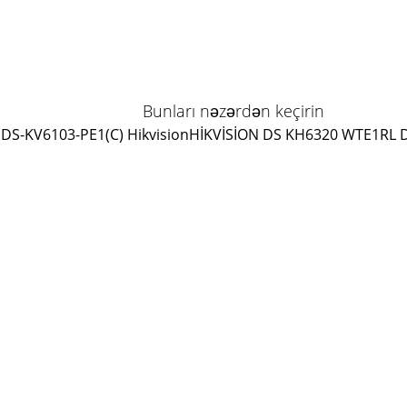
Bunları nəzərdən keçirin
DS-KV6103-PE1(C) Hikvision
HİKVİSİON DS KH6320 WTE1
RL 