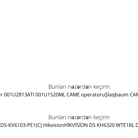
Bunları nəzərdən keçirin
r 001U2813
ATI 001U1520ML CAME operatoru
Şlaqbaum CA
Bunları nəzərdən keçirin
DS-KV6103-PE1(C) Hikvision
HİKVİSİON DS KH6320 WTE1
RL 