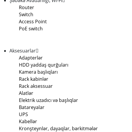
Şəbəkə Avadanlığı, Wi-Fi
Router
Switch
Access Point
PoE switch
Aksesuarlar
Adapterlər
HDD yaddaş qurğuları
Kamera başlıqları
Rack kabinlər
Rack aksessuar
Alatlər
Elektrik uzadıcı və başlıqlar
Batareyalar
UPS
Kabellər
Kronşteynlər, dayaqlar, bərkitmələr