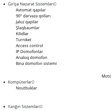
Girişə Nəzarət Sistemləri
Avtomat qapılar
90° darvaza qolları
Jaluz qapilar
Şlaqbaumlar
Kilidlər
Turniket
Access control
IP Domofonlar
Analoq domofon
Bina domofon sistemi
Moto
Kompüterlər
Noutbuklar
Yanğın Sistemləri