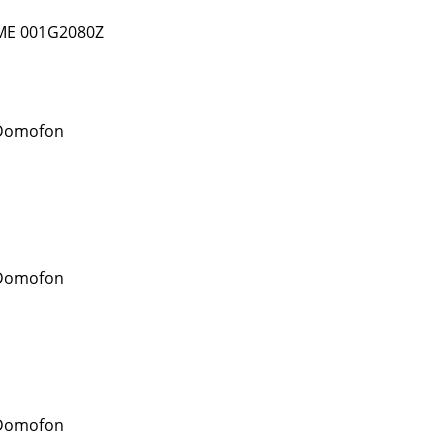
ME 001G2080Z
Domofon
Domofon
Domofon