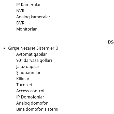
IP Kameralar
NVR
Analoq kameralar
DVR
Monitorlar
DS
Girişə Nəzarət Sistemləri
Avtomat qapılar
90° darvaza qolları
Jaluz qapilar
Şlaqbaumlar
Kilidlər
Turniket
Access control
IP Domofonlar
Analoq domofon
Bina domofon sistemi