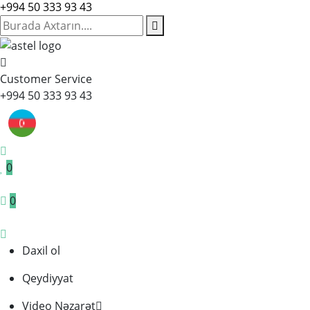
+994 50 333 93 43
Customer Service
+994 50 333 93 43
0
0
Daxil ol
Qeydiyyat
Video Nəzarət