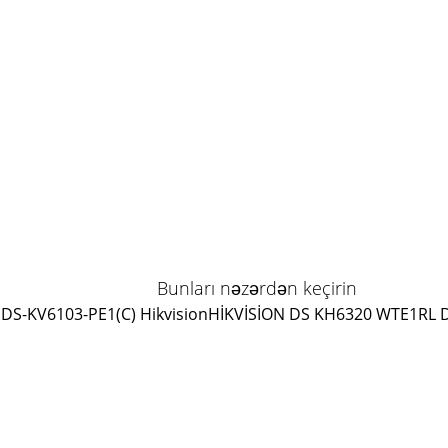
Bunları nəzərdən keçirin
DS-KV6103-PE1(C) Hikvision
HİKVİSİON DS KH6320 WTE1
RL 