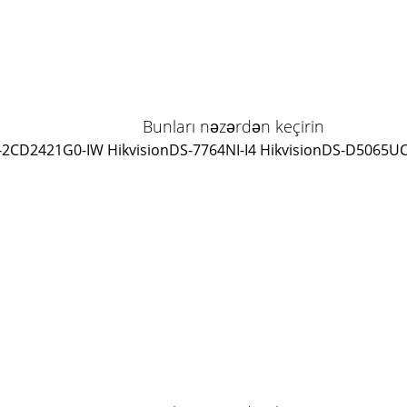
Bunları nəzərdən keçirin
-2CD2421G0-IW Hikvision
DS-7764NI-I4 Hikvision
DS-D5065UC-