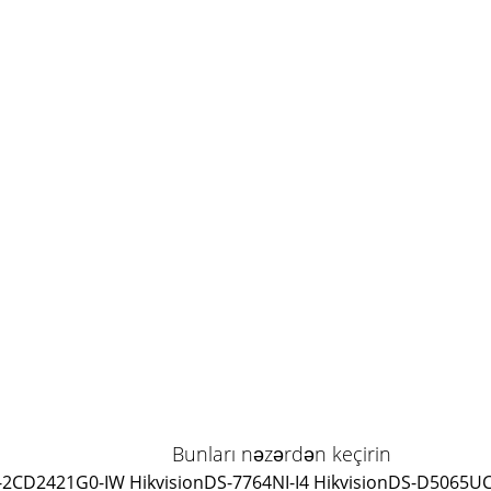
Bunları nəzərdən keçirin
-2CD2421G0-IW Hikvision
DS-7764NI-I4 Hikvision
DS-D5065UC-