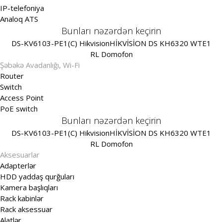
IP-telefoniya
Analoq ATS
Bunları nəzərdən keçirin
DS-KV6103-PE1(C) Hikvision
HİKVİSİON DS KH6320 WTE1
RL Domofon
Şəbəkə Avadanlığı, Wi-Fi
Router
Switch
Access Point
PoE switch
Bunları nəzərdən keçirin
DS-KV6103-PE1(C) Hikvision
HİKVİSİON DS KH6320 WTE1
RL Domofon
Aksesuarlar
Adapterlər
HDD yaddaş qurğuları
Kamera başlıqları
Rack kabinlər
Rack aksessuar
Alatlər