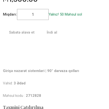
Miqdarı:
Yalnız! 50 Məhsul sol
Səbətə əlavə et
İndi al
Girişə nəzarət sistemləri
|
90° darvaza qolları
Vahid:
3
Ədəd
Məhsul kodu :
2712828
Təxmini Çatdırılma