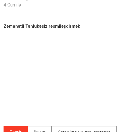
4 Gün ilə
Zəmanətli Təhlükəsiz rəsmiləşdirmək
Rəylər
Çatdırılma və geri qaytarma
Təsvir