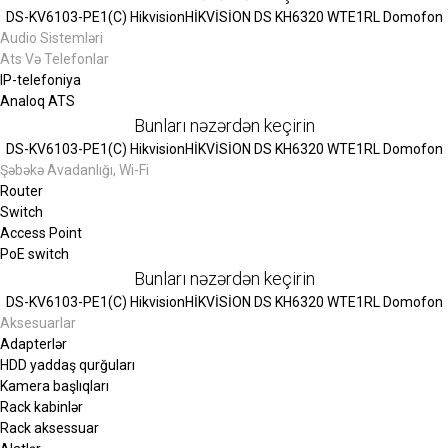
DS-KV6103-PE1(C) Hikvision
HİKVİSİON DS KH6320 WTE1
RL Domofon
Audio Sistemləri
Ats Və Telefonlar
IP-telefoniya
Analoq ATS
Bunları nəzərdən keçirin
DS-KV6103-PE1(C) Hikvision
HİKVİSİON DS KH6320 WTE1
RL Domofon
Şəbəkə Avadanlığı, Wi-Fi
Router
Switch
Access Point
PoE switch
Bunları nəzərdən keçirin
DS-KV6103-PE1(C) Hikvision
HİKVİSİON DS KH6320 WTE1
RL Domofon
Aksesuarlar
Adapterlər
HDD yaddaş qurğuları
Kamera başlıqları
Rack kabinlər
Rack aksessuar