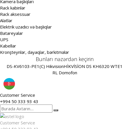
Kamera başlıqları
Rack kabinlər
Rack aksessuar
Alatlər
Elektrik uzadıcı və başlıqlar
Batareyalar
UPS
Kabellər
Kronşteynlər, dayaqlar, bərkitmələr
Bunları nəzərdən keçirin
DS-KV6103-PE1(C) Hikvision
HİKVİSİON DS KH6320 WTE1
RL Domofon
Customer Service
+994 50 333 93 43
Customer Service
+994 50 333 93 43