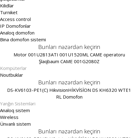
Kilidlər
Turniket
Access control
IP Domofonlar
Analoq domofon
Bina domofon sistemi
Bunları nəzərdən keçirin
Motor 001U2813
ATI 001U1520ML CAME operatoru
Şlaqbaum CAME 001G2080Z
Kompüterlər
Noutbuklar
Bunları nəzərdən keçirin
DS-KV6103-PE1(C) Hikvision
HİKVİSİON DS KH6320 WTE1
RL Domofon
Yanğın Sistemləri
Analoq sistem
Wireless
Ünvanlı sistem
Bunları nəzərdən keçirin