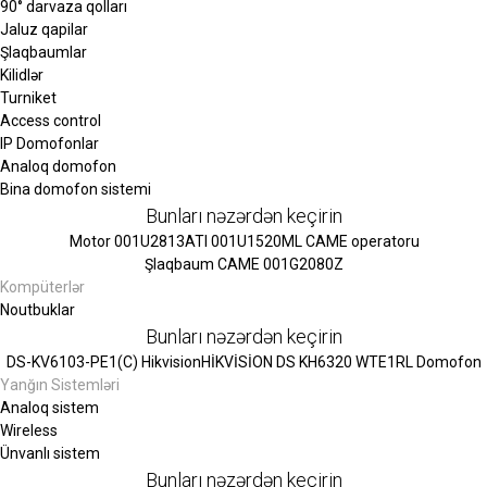
90° darvaza qolları
Jaluz qapilar
Şlaqbaumlar
Kilidlər
Turniket
Access control
IP Domofonlar
Analoq domofon
Bina domofon sistemi
Bunları nəzərdən keçirin
Motor 001U2813
ATI 001U1520ML CAME operatoru
Şlaqbaum CAME 001G2080Z
Kompüterlər
Noutbuklar
Bunları nəzərdən keçirin
DS-KV6103-PE1(C) Hikvision
HİKVİSİON DS KH6320 WTE1
RL Domofon
Yanğın Sistemləri
Analoq sistem
Wireless
Ünvanlı sistem
Bunları nəzərdən keçirin