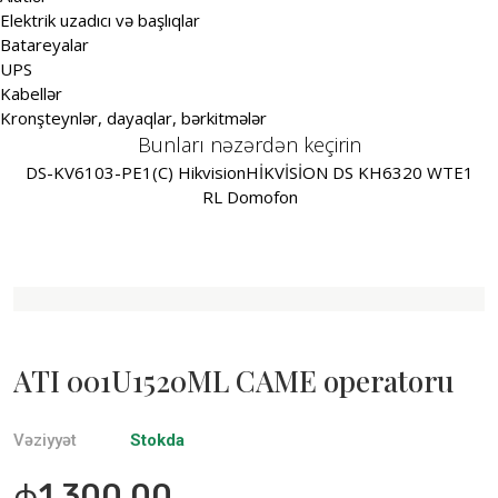
Elektrik uzadıcı və başlıqlar
Batareyalar
UPS
Kabellər
Kronşteynlər, dayaqlar, bərkitmələr
Bunları nəzərdən keçirin
DS-KV6103-PE1(C) Hikvision
HİKVİSİON DS KH6320 WTE1
RL Domofon
ATI 001U1520ML CAME operatoru
Vəziyyət
Stokda
₼1,300.00