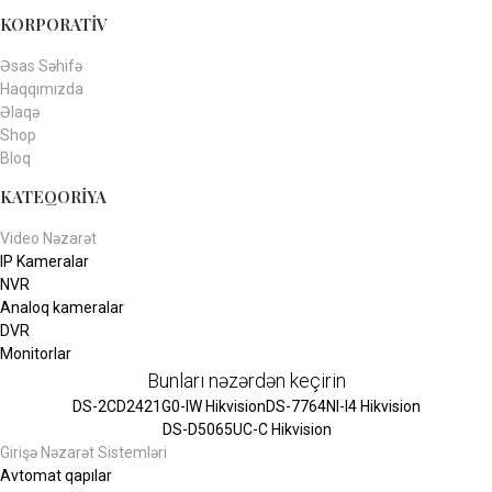
KORPORATİV
Əsas Səhifə
Haqqımızda
Əlaqə
Shop
Bloq
KATEQORİYA
Video Nəzarət
IP Kameralar
NVR
Analoq kameralar
DVR
Monitorlar
Bunları nəzərdən keçirin
DS-2CD2421G0-IW Hikvision
DS-7764NI-I4 Hikvision
DS-D5065UC-C Hikvision
Girişə Nəzarət Sistemləri
Avtomat qapılar