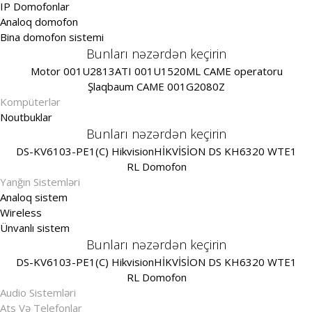
IP Domofonlar
Analoq domofon
Bina domofon sistemi
Bunları nəzərdən keçirin
Motor 001U2813
ATI 001U1520ML CAME operatoru
Şlaqbaum CAME 001G2080Z
Kompüterlər
Noutbuklar
Bunları nəzərdən keçirin
DS-KV6103-PE1(C) Hikvision
HİKVİSİON DS KH6320 WTE1
RL Domofon
Yanğın Sistemləri
Analoq sistem
Wireless
Ünvanlı sistem
Bunları nəzərdən keçirin
DS-KV6103-PE1(C) Hikvision
HİKVİSİON DS KH6320 WTE1
RL Domofon
Audio Sistemləri
Ats Və Telefonlar