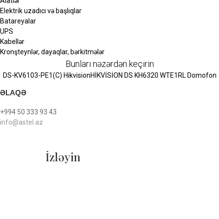
Alatlər
Elektrik uzadıcı və başlıqlar
Batareyalar
UPS
Kabellər
Kronşteynlər, dayaqlar, bərkitmələr
Bunları nəzərdən keçirin
DS-KV6103-PE1(C) Hikvision
HİKVİSİON DS KH6320 WTE1
RL Domofon
ƏLAQƏ
+994 50 333 93 43
info@astel.az
İzləyin