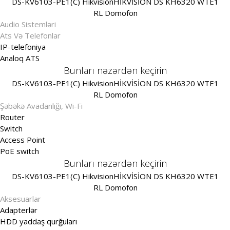
DS-KV6103-PE1(C) Hikvision
HİKVİSİON DS KH6320 WTE1
RL Domofon
Audio Sistemləri
Ats Və Telefonlar
IP-telefoniya
Analoq ATS
Bunları nəzərdən keçirin
DS-KV6103-PE1(C) Hikvision
HİKVİSİON DS KH6320 WTE1
RL Domofon
Şəbəkə Avadanlığı, Wi-Fi
Router
Switch
Access Point
PoE switch
Bunları nəzərdən keçirin
DS-KV6103-PE1(C) Hikvision
HİKVİSİON DS KH6320 WTE1
RL Domofon
Aksesuarlar
Adapterlər
HDD yaddaş qurğuları