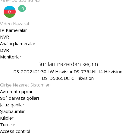
0
0
Video Nəzarət
IP Kameralar
NVR
Analoq kameralar
DVR
Monitorlar
Bunları nəzərdən keçirin
DS-2CD2421G0-IW Hikvision
DS-7764NI-I4 Hikvision
DS-D5065UC-C Hikvision
Girişə Nəzarət Sistemləri
Avtomat qapılar
90° darvaza qolları
Jaluz qapilar
Şlaqbaumlar
Kilidlər
Turniket
Access control