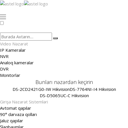
Video Nəzarət
IP Kameralar
NVR
Analoq kameralar
DVR
Monitorlar
Bunları nəzərdən keçirin
DS-2CD2421G0-IW Hikvision
DS-7764NI-I4 Hikvision
DS-D5065UC-C Hikvision
Girişə Nəzarət Sistemləri
Avtomat qapılar
90° darvaza qolları
Jaluz qapilar
Şlaqbaumlar