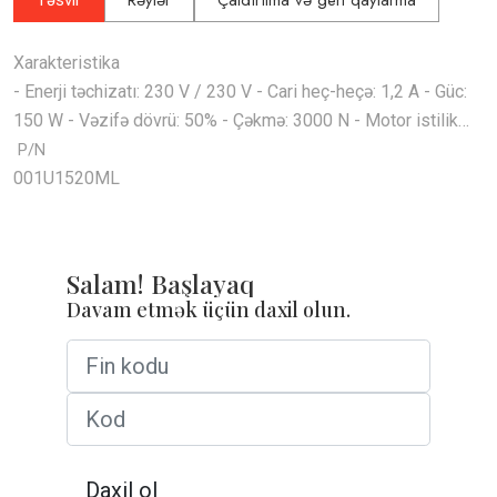
Xarakteristika
- Enerji təchizatı: 230 V / 230 V - Cari heç-heçə: 1,2 A - Güc:
150 W - Vəzifə dövrü: 50% - Çəkmə: 3000 N - Motor istilik
qorunması: 150 ° C - Açılış müddəti (90 °): 32 s - Maksimum
P/N
açı açısı: 120 ° - İşləmə temperaturu: -20 - + 55 ° C - Qoruma
001U1520ML
dərəcəsi: IP44 - Özünü bağlayan: bəli - Açma üçün açarları
məhdudlaşdırın: bəli - Bağlamaq üçün açarları məhdudlaşdırın:
bəli - Kodlayıcı: yox
Salam! Başlayaq
Davam etmək üçün daxil olun.
Daxil ol