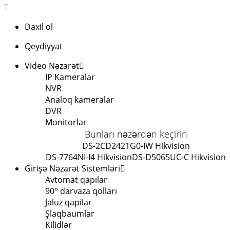
Daxil ol
Qeydiyyat
Video Nəzarət
IP Kameralar
NVR
Analoq kameralar
DVR
Monitorlar
Bunları nəzərdən keçirin
DS-2CD2421G0-IW Hikvision
DS-7764NI-I4 Hikvision
DS-D5065UC-C Hikvision
Girişə Nəzarət Sistemləri
Avtomat qapılar
90° darvaza qolları
Jaluz qapilar
Şlaqbaumlar
Kilidlər