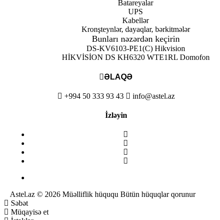
Batareyalar
UPS
Kabellər
Kronşteynlər, dayaqlar, bərkitmələr
Bunları nəzərdən keçirin
DS-KV6103-PE1(C) Hikvision
HİKVİSİON DS KH6320 WTE1
RL Domofon
ƏLAQƏ
+994 50 333 93 43
info@astel.az
İzləyin
Astel.az © 2026 Müəlliflik hüququ Bütün hüquqlar qorunur
Səbət
Müqayisə et