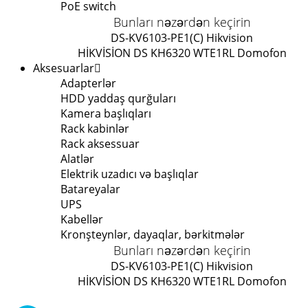
PoE switch
Bunları nəzərdən keçirin
DS-KV6103-PE1(C) Hikvision
HİKVİSİON DS KH6320 WTE1
RL Domofon
Aksesuarlar
Adapterlər
HDD yaddaş qurğuları
Kamera başlıqları
Rack kabinlər
Rack aksessuar
Alatlər
Elektrik uzadıcı və başlıqlar
Batareyalar
UPS
Kabellər
Kronşteynlər, dayaqlar, bərkitmələr
Bunları nəzərdən keçirin
DS-KV6103-PE1(C) Hikvision
HİKVİSİON DS KH6320 WTE1
RL Domofon