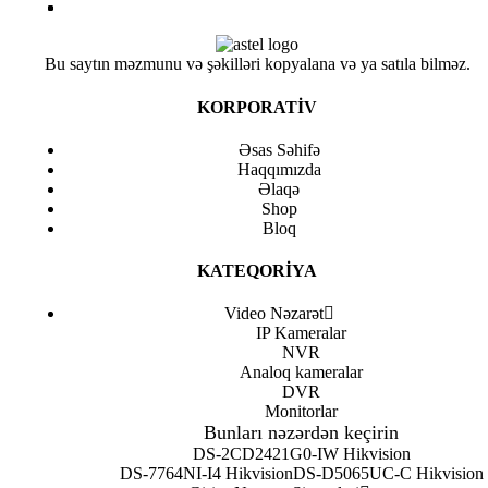
Bu saytın məzmunu və şəkilləri kopyalana və ya satıla bilməz.
KORPORATİV
Əsas Səhifə
Haqqımızda
Əlaqə
Shop
Bloq
KATEQORİYA
Video Nəzarət
IP Kameralar
NVR
Analoq kameralar
DVR
Monitorlar
Bunları nəzərdən keçirin
DS-2CD2421G0-IW Hikvision
DS-7764NI-I4 Hikvision
DS-D5065UC-C Hikvision