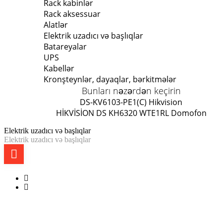
Rack kabinlər
Rack aksessuar
Alatlər
Elektrik uzadıcı və başlıqlar
Batareyalar
UPS
Kabellər
Kronşteynlər, dayaqlar, bərkitmələr
Bunları nəzərdən keçirin
DS-KV6103-PE1(C) Hikvision
HİKVİSİON DS KH6320 WTE1
RL Domofon
Elektrik uzadıcı və başlıqlar
Elektrik uzadıcı və başlıqlar