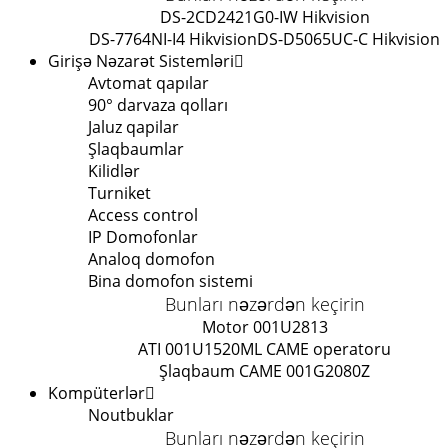
DS-2CD2421G0-IW Hikvision
DS-7764NI-I4 Hikvision
DS-D5065UC-C Hikvision
Girişə Nəzarət Sistemləri
Avtomat qapılar
90° darvaza qolları
Jaluz qapilar
Şlaqbaumlar
Kilidlər
Turniket
Access control
IP Domofonlar
Analoq domofon
Bina domofon sistemi
Bunları nəzərdən keçirin
Motor 001U2813
ATI 001U1520ML CAME operatoru
Şlaqbaum CAME 001G2080Z
Kompüterlər
Noutbuklar
Bunları nəzərdən keçirin