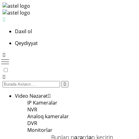
Daxil ol
Qeydiyyat
Video Nəzarət
IP Kameralar
NVR
Analoq kameralar
DVR
Monitorlar
Bunları nəzərdən keçirin