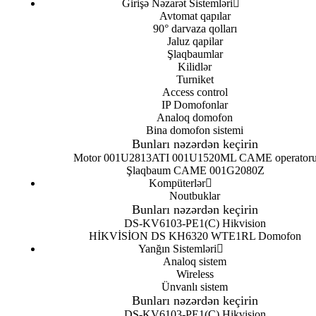
Girişə Nəzarət Sistemləri
Avtomat qapılar
90° darvaza qolları
Jaluz qapilar
Şlaqbaumlar
Kilidlər
Turniket
Access control
IP Domofonlar
Analoq domofon
Bina domofon sistemi
Bunları nəzərdən keçirin
Motor 001U2813
ATI 001U1520ML CAME operator
Şlaqbaum CAME 001G2080Z
Kompüterlər
Noutbuklar
Bunları nəzərdən keçirin
DS-KV6103-PE1(C) Hikvision
HİKVİSİON DS KH6320 WTE1
RL Domofon
Yanğın Sistemləri
Analoq sistem
Wireless
Ünvanlı sistem
Bunları nəzərdən keçirin
DS-KV6103-PE1(C) Hikvision