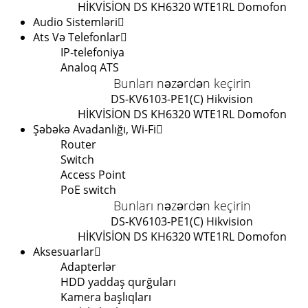
HİKVİSİON DS KH6320 WTE1
RL Domofon
Audio Sistemləri
Ats Və Telefonlar
IP-telefoniya
Analoq ATS
Bunları nəzərdən keçirin
DS-KV6103-PE1(C) Hikvision
HİKVİSİON DS KH6320 WTE1
RL Domofon
Şəbəkə Avadanlığı, Wi-Fi
Router
Switch
Access Point
PoE switch
Bunları nəzərdən keçirin
DS-KV6103-PE1(C) Hikvision
HİKVİSİON DS KH6320 WTE1
RL Domofon
Aksesuarlar
Adapterlər
HDD yaddaş qurğuları
Kamera başlıqları