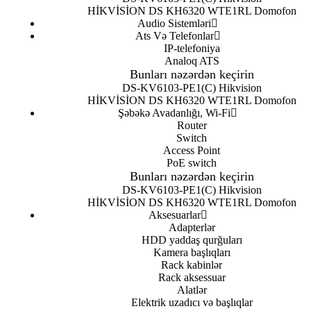
HİKVİSİON DS KH6320 WTE1
RL Domofon
Audio Sistemləri
Ats Və Telefonlar
IP-telefoniya
Analoq ATS
Bunları nəzərdən keçirin
DS-KV6103-PE1(C) Hikvision
HİKVİSİON DS KH6320 WTE1
RL Domofon
Şəbəkə Avadanlığı, Wi-Fi
Router
Switch
Access Point
PoE switch
Bunları nəzərdən keçirin
DS-KV6103-PE1(C) Hikvision
HİKVİSİON DS KH6320 WTE1
RL Domofon
Aksesuarlar
Adapterlər
HDD yaddaş qurğuları
Kamera başlıqları
Rack kabinlər
Rack aksessuar
Alatlər
Elektrik uzadıcı və başlıqlar