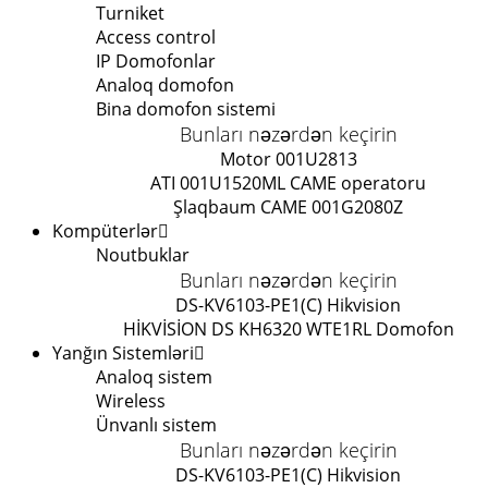
Turniket
Access control
IP Domofonlar
Analoq domofon
Bina domofon sistemi
Bunları nəzərdən keçirin
Motor 001U2813
ATI 001U1520ML CAME operatoru
Şlaqbaum CAME 001G2080Z
Kompüterlər
Noutbuklar
Bunları nəzərdən keçirin
DS-KV6103-PE1(C) Hikvision
HİKVİSİON DS KH6320 WTE1
RL Domofon
Yanğın Sistemləri
Analoq sistem
Wireless
Ünvanlı sistem
Bunları nəzərdən keçirin
DS-KV6103-PE1(C) Hikvision