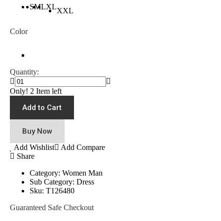
S
M
L
XL
XXL
Color
Quantity:
Only! 2 Item left
Add to Cart
Buy Now
Add Wishlist
Add Compare
Share
Category:
Women
Man
Sub Category:
Dress
Sku:
T126480
Guaranteed Safe Checkout