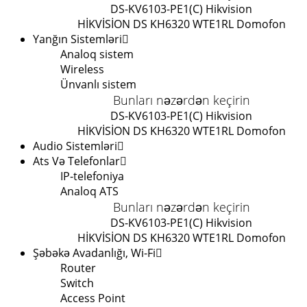
DS-KV6103-PE1(C) Hikvision
HİKVİSİON DS KH6320 WTE1
RL Domofon
Yanğın Sistemləri
Analoq sistem
Wireless
Ünvanlı sistem
Bunları nəzərdən keçirin
DS-KV6103-PE1(C) Hikvision
HİKVİSİON DS KH6320 WTE1
RL Domofon
Audio Sistemləri
Ats Və Telefonlar
IP-telefoniya
Analoq ATS
Bunları nəzərdən keçirin
DS-KV6103-PE1(C) Hikvision
HİKVİSİON DS KH6320 WTE1
RL Domofon
Şəbəkə Avadanlığı, Wi-Fi
Router
Switch
Access Point