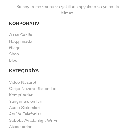
Bu saytın məzmunu və şəkilləri kopyalana və ya satıla
bilməz.
KORPORATİV
Əsas Səhifə
Haqqımızda
Əlaqə
Shop
Bloq
KATEQORİYA
Video Nəzarət
Girişə Nəzarət Sistemləri
Kompüterlər
Yanğın Sistemləri
Audio Sistemləri
Ats Və Telefonlar
Şəbəkə Avadanlığı, Wi-Fi
Aksesuarlar