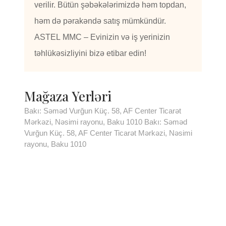
verilir. Bütün şəbəkələrimizdə həm topdan,
həm də pərakəndə satış mümkündür.
ASTEL MMC – Evinizin və iş yerinizin
təhlükəsizliyini bizə etibar edin!
Mağaza Yerləri
Bakı: Səməd Vurğun Küç. 58, AF Center Ticarət
Mərkəzi, Nəsimi rayonu, Baku 1010 Bakı: Səməd
Vurğun Küç. 58, AF Center Ticarət Mərkəzi, Nəsimi
rayonu, Baku 1010