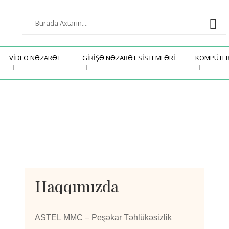
VIDEO NƏZARƏT
GIRIŞƏ NƏZARƏT SISTEMLƏRI
KOMPÜTE
Haqqımızda
ASTEL MMC – Peşəkar Təhlükəsizlik