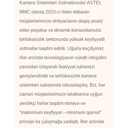
Kamera Sistemləri Xidmətinizdə! ASTEL
MMC olaraq 2015-ci ildən etibarən
müştərilərimizin ehtiyaclarını dəqiq analiz
edən peşəkar və dinamik komandamızla
təhlükəsizlik sektorunda yüksək keyfiyyətli
xidmətlər təqdim edirik. Uğurla keçdiyimiz
illər ərzində texnologiyanın sürətli inkişafını
yaxından izləyərək fəaliyyət sahəmizi
genişləndirdik və təhlükəsizlik kamera
sistemləri sahəsində ixtisaslaşdıq. Biz, hər
zaman müştərilərimizin tələblərinə uyğun
yenilikçi həllər təqdim etməyə və
“maksimum keyfiyyət – minimum qiymət”
prinsipi ilə çalışmağa sadiqik. İllər ərzində