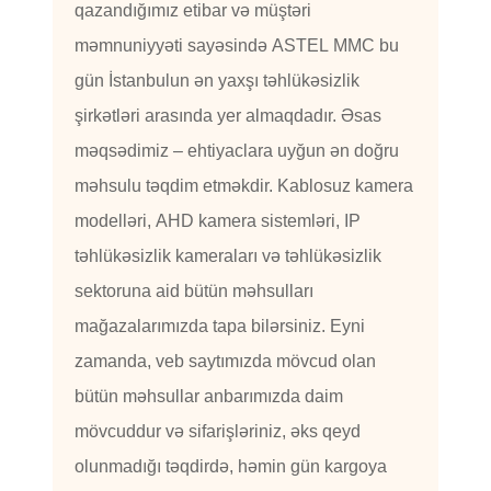
qazandığımız etibar və müştəri
məmnuniyyəti sayəsində ASTEL MMC bu
gün İstanbulun ən yaxşı təhlükəsizlik
şirkətləri arasında yer almaqdadır. Əsas
məqsədimiz – ehtiyaclara uyğun ən doğru
məhsulu təqdim etməkdir. Kablosuz kamera
modelləri, AHD kamera sistemləri, IP
təhlükəsizlik kameraları və təhlükəsizlik
sektoruna aid bütün məhsulları
mağazalarımızda tapa bilərsiniz. Eyni
zamanda, veb saytımızda mövcud olan
bütün məhsullar anbarımızda daim
mövcuddur və sifarişləriniz, əks qeyd
olunmadığı təqdirdə, həmin gün kargoya