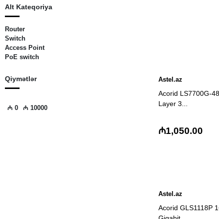
Alt Kateqoriya
Router
Switch
Access Point
PoE switch
Qiymətlər
Astel.az
Acorid LS7700G-4
Layer 3...
₼
0
₼
10000
₼1,050.00
Astel.az
Acorid GLS1118P 1
Gigabit...