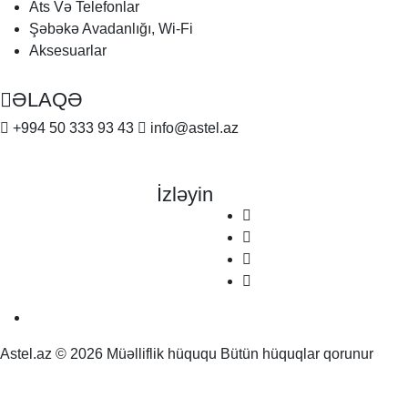
Ats Və Telefonlar
Şəbəkə Avadanlığı, Wi-Fi
Aksesuarlar
ƏLAQƏ
+994 50 333 93 43
info@astel.az
İzləyin
Astel.az © 2026 Müəlliflik hüququ Bütün hüquqlar qorunur