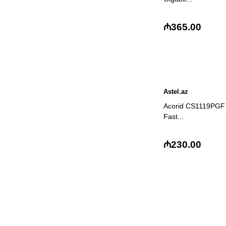
₼365.00
Astel.az
Acorid CS1119PGF 
Fast...
₼230.00