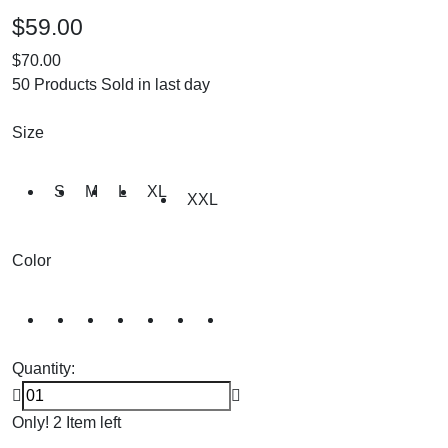
$59.00
$70.00
50 Products Sold in last day
Size
S
M
L
XL
XXL
Color
Quantity:
Only! 2 Item left