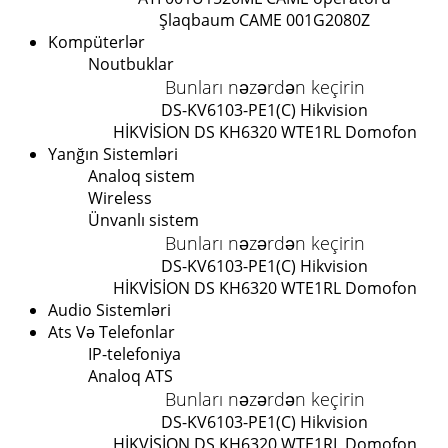
Şlaqbaum CAME 001G2080Z
Kompüterlər
Noutbuklar
Bunları nəzərdən keçirin
DS-KV6103-PE1(C) Hikvision
HİKVİSİON DS KH6320 WTE1
RL Domofon
Yanğın Sistemləri
Analoq sistem
Wireless
Ünvanlı sistem
Bunları nəzərdən keçirin
DS-KV6103-PE1(C) Hikvision
HİKVİSİON DS KH6320 WTE1
RL Domofon
Audio Sistemləri
Ats Və Telefonlar
IP-telefoniya
Analoq ATS
Bunları nəzərdən keçirin
DS-KV6103-PE1(C) Hikvision
HİKVİSİON DS KH6320 WTE1
RL Domofon