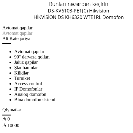
Bunları nəzərdən keçirin
DS-KV6103-PE1(C) Hikvision
HİKVİSİON DS KH6320 WTE1
RL Domofon
Avtomat qapılar
Avtomat qapılar
Alt Kateqoriya
Avtomat qapılar
90° darvaza qolları
Jaluz qapilar
Şlaqbaumlar
Kilidlər
Turniket
Access control
IP Domofonlar
Analoq domofon
Bina domofon sistemi
Qiymətlər
₼
0
₼
10000