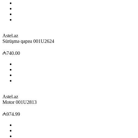
Astel.az
Sürüşmə qapısı 001U2624
₼740.00
Astel.az
Motor 001U2813
₼974.99