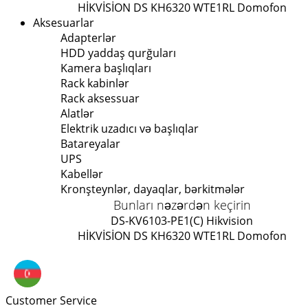
HİKVİSİON DS KH6320 WTE1
RL Domofon
Aksesuarlar
Adapterlər
HDD yaddaş qurğuları
Kamera başlıqları
Rack kabinlər
Rack aksessuar
Alatlər
Elektrik uzadıcı və başlıqlar
Batareyalar
UPS
Kabellər
Kronşteynlər, dayaqlar, bərkitmələr
Bunları nəzərdən keçirin
DS-KV6103-PE1(C) Hikvision
HİKVİSİON DS KH6320 WTE1
RL Domofon
Customer Service