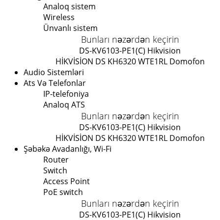
Analoq sistem
Wireless
Ünvanlı sistem
Bunları nəzərdən keçirin
DS-KV6103-PE1(C) Hikvision
HİKVİSİON DS KH6320 WTE1
RL Domofon
Audio Sistemləri
Ats Və Telefonlar
IP-telefoniya
Analoq ATS
Bunları nəzərdən keçirin
DS-KV6103-PE1(C) Hikvision
HİKVİSİON DS KH6320 WTE1
RL Domofon
Şəbəkə Avadanlığı, Wi-Fi
Router
Switch
Access Point
PoE switch
Bunları nəzərdən keçirin
DS-KV6103-PE1(C) Hikvision