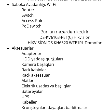
Şəbəkə Avadanlığı, Wi-Fi
Router
Switch
Access Point
PoE switch
Bunları nəzərdən keçirin
DS-KV6103-PE1(C) Hikvision
HİKVİSİON DS KH6320 WTE1
RL Domofon
Aksesuarlar
Adapterlər
HDD yaddaş qurğuları
Kamera başlıqları
Rack kabinlər
Rack aksessuar
Alatlər
Elektrik uzadıcı və başlıqlar
Batareyalar
UPS
Kabellər
Kronşteynlər, dayaqlar, bərkitmələr