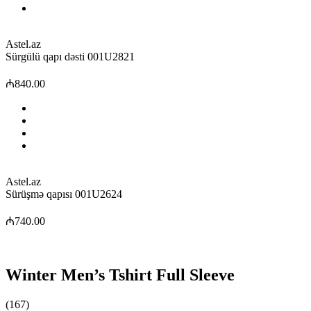
Astel.az
Sürgülü qapı dəsti 001U2821
₼840.00
Astel.az
Sürüşmə qapısı 001U2624
₼740.00
Winter Men’s Tshirt Full Sleeve
(167)