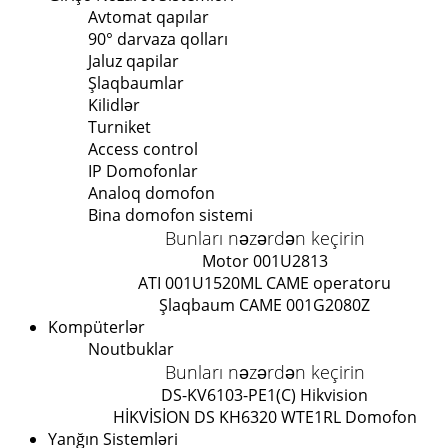
Avtomat qapılar
90° darvaza qolları
Jaluz qapilar
Şlaqbaumlar
Kilidlər
Turniket
Access control
IP Domofonlar
Analoq domofon
Bina domofon sistemi
Bunları nəzərdən keçirin
Motor 001U2813
ATI 001U1520ML CAME operatoru
Şlaqbaum CAME 001G2080Z
Kompüterlər
Noutbuklar
Bunları nəzərdən keçirin
DS-KV6103-PE1(C) Hikvision
HİKVİSİON DS KH6320 WTE1
RL Domofon
Yanğın Sistemləri