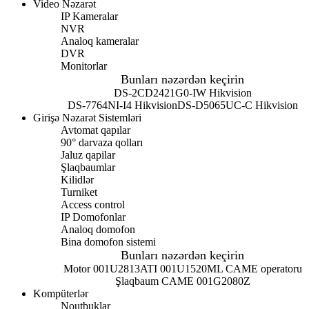
Video Nəzarət
IP Kameralar
NVR
Analoq kameralar
DVR
Monitorlar
Bunları nəzərdən keçirin
DS-2CD2421G0-IW Hikvision
DS-7764NI-I4 Hikvision
DS-D5065UC-C Hikvision
Girişə Nəzarət Sistemləri
Avtomat qapılar
90° darvaza qolları
Jaluz qapilar
Şlaqbaumlar
Kilidlər
Turniket
Access control
IP Domofonlar
Analoq domofon
Bina domofon sistemi
Bunları nəzərdən keçirin
Motor 001U2813
ATI 001U1520ML CAME operatoru
Şlaqbaum CAME 001G2080Z
Kompüterlər
Noutbuklar