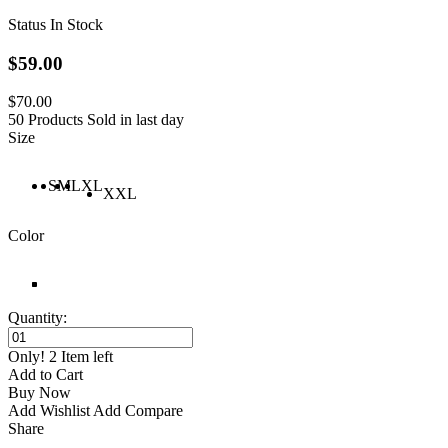
Status
In Stock
$59.00
$70.00
50 Products Sold in last day
Size
S
M
L
XL
XXL
Color
Quantity:
Only! 2 Item left
Add to Cart
Buy Now
Add Wishlist
Add Compare
Share