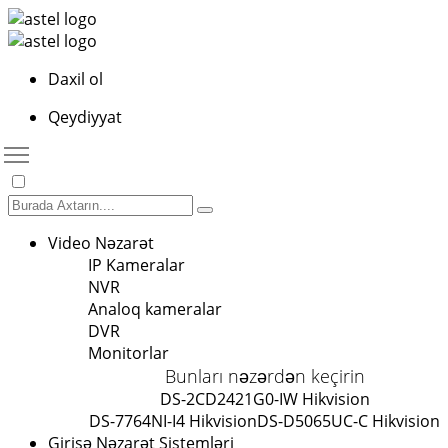
Daxil ol
Qeydiyyat
Video Nəzarət
IP Kameralar
NVR
Analoq kameralar
DVR
Monitorlar
Bunları nəzərdən keçirin
DS-2CD2421G0-IW Hikvision
DS-7764NI-I4 Hikvision
DS-D5065UC-C Hikvision
Girişə Nəzarət Sistemləri