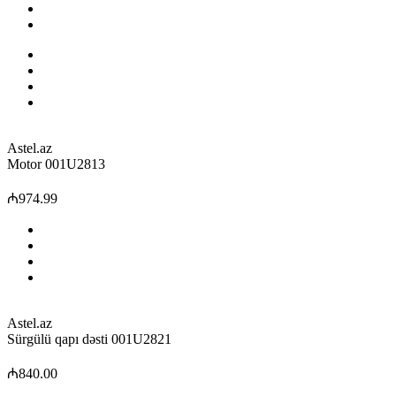
Astel.az
Motor 001U2813
₼974.99
Astel.az
Sürgülü qapı dəsti 001U2821
₼840.00