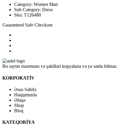
Category:
Women
Man
Sub Category:
Dress
Sku:
T126480
Guaranteed Safe Checkout
Bu saytın məzmunu və şəkilləri kopyalana və ya satıla bilməz.
KORPORATİV
Əsas Səhifə
Haqqımızda
Əlaqə
Shop
Bloq
KATEQORİYA