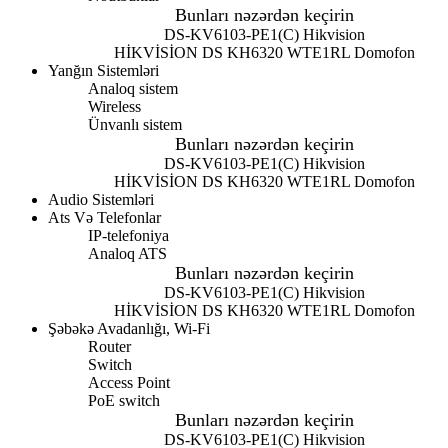
Bunları nəzərdən keçirin
DS-KV6103-PE1(C) Hikvision
HİKVİSİON DS KH6320 WTE1
RL Domofon
Yanğın Sistemləri
Analoq sistem
Wireless
Ünvanlı sistem
Bunları nəzərdən keçirin
DS-KV6103-PE1(C) Hikvision
HİKVİSİON DS KH6320 WTE1
RL Domofon
Audio Sistemləri
Ats Və Telefonlar
IP-telefoniya
Analoq ATS
Bunları nəzərdən keçirin
DS-KV6103-PE1(C) Hikvision
HİKVİSİON DS KH6320 WTE1
RL Domofon
Şəbəkə Avadanlığı, Wi-Fi
Router
Switch
Access Point
PoE switch
Bunları nəzərdən keçirin
DS-KV6103-PE1(C) Hikvision