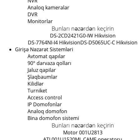
NVR
Analoq kameralar
DVR
Monitorlar
Bunları nəzərdən keçirin
DS-2CD2421G0-IW Hikvision
DS-7764NI-I4 Hikvision
DS-D5065UC-C Hikvision
Girişə Nəzarət Sistemləri
Avtomat qapılar
90° darvaza qolları
Jaluz qapilar
Şlaqbaumlar
Kilidlər
Turniket
Access control
IP Domofonlar
Analoq domofon
Bina domofon sistemi
Bunları nəzərdən keçirin
Motor 001U2813
ATI 001U1520ML CAME operatoru