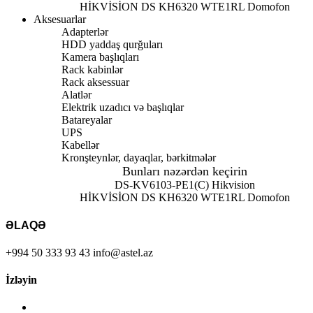
HİKVİSİON DS KH6320 WTE1
RL Domofon
Aksesuarlar
Adapterlər
HDD yaddaş qurğuları
Kamera başlıqları
Rack kabinlər
Rack aksessuar
Alatlər
Elektrik uzadıcı və başlıqlar
Batareyalar
UPS
Kabellər
Kronşteynlər, dayaqlar, bərkitmələr
Bunları nəzərdən keçirin
DS-KV6103-PE1(C) Hikvision
HİKVİSİON DS KH6320 WTE1
RL Domofon
ƏLAQƏ
+994 50 333 93 43
info@astel.az
İzləyin