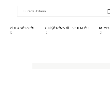
VIDEO NƏZARƏT
GIRIŞƏ NƏZARƏT SISTEMLƏRI
KOMPÜ