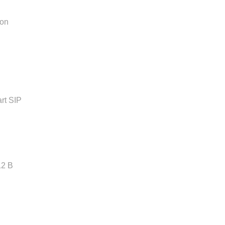
fon
rt SIP
12 В