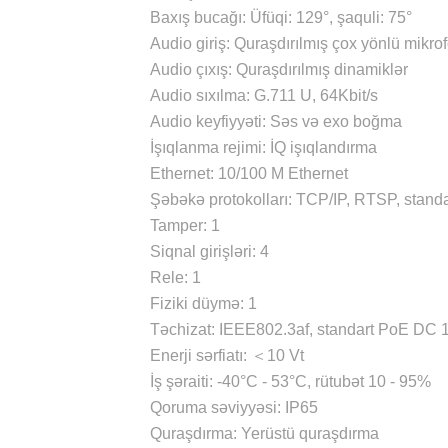
Baxış bucağı: Üfüqi: 129°, şaquli: 75°
Audio giriş: Quraşdırılmış çox yönlü mikro
Audio çıxış: Quraşdırılmış dinamiklər
Audio sıxılma: G.711 U, 64Kbit/s
Audio keyfiyyəti: Səs və exo boğma
İşıqlanma rejimi: İQ işıqlandırma
Ethernet: 10/100 M Ethernet
Şəbəkə protokolları: TCP/IP, RTSP, standa
Tamper: 1
Siqnal girişləri: 4
Rele: 1
Fiziki düymə: 1
Təchizat: IEEE802.3af, standart PoE DС 
Enerji sərfiatı: ＜10 Vt
İş şəraiti: -40°С - 53°C, rütubət 10 - 95%
Qoruma səviyyəsi: IP65
Quraşdırma: Yerüstü quraşdırma