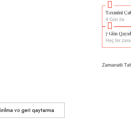
Təxmini Çat
4 Gün ilə
7 Gün Qayıd
Heç bir zər
Zəmanətli Təh
ırılma və geri qaytarma