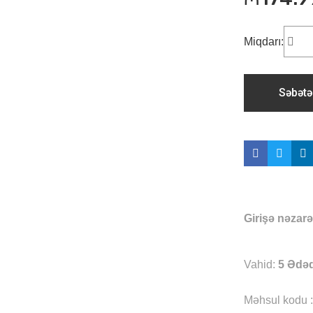
Miqdarı:
Səbətə
Girişə nəzarə
Vahid:
5
Ədə
Məhsul kodu :