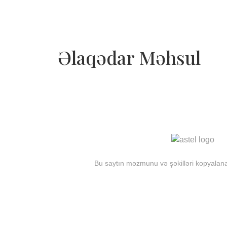
Əlaqədar Məhsul
Bu saytın məzmunu və şəkilləri kopyalana 