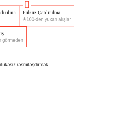
dırılma
Pulsuz Çatdırılma
₼100-dən yuxarı alışlar
ış
ər görmədən
lükəsiz rəsmiləşdirmək