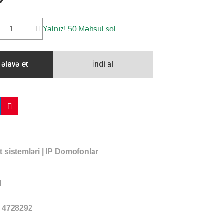
Yalnız! 50 Məhsul sol
 əlavə et
İndi al
t sistemləri
|
IP Domofonlar
d
4728292