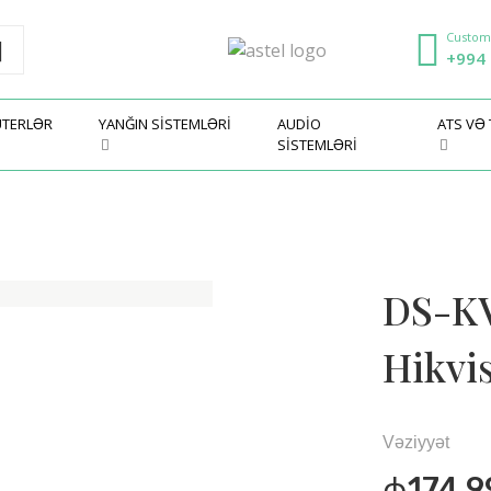
Custom
+994 
TERLƏR
YANĞIN SISTEMLƏRI
AUDIO
ATS VƏ
SISTEMLƏRI
DS-KV
Hikvi
Vəziyyət
₼174.9