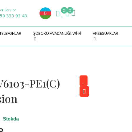
0
0
er Service
50 333 93 43
 TELEFONLAR
ŞƏBƏKƏ AVADANLIĞI, WI-FI
AKSESUARLAR
6103-PE1(C)
sion
Stokda
9