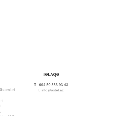
ƏLAQƏ
+994 50 333 93 43
istemləri
info@astel.az
ri
i
ar