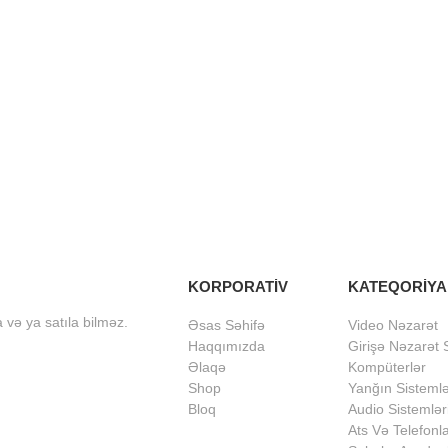
KORPORATİV
KATEQORİYA
və ya satıla bilməz.
Əsas Səhifə
Video Nəzarət
Haqqımızda
Girişə Nəzarət S
Əlaqə
Kompüterlər
Shop
Yanğın Sistemlə
Bloq
Audio Sistemlər
Ats Və Telefonl