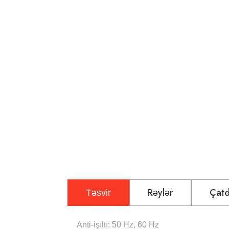
Rəylər
Çatd
Təsvir
Anti-işıltı: 50 Hz, 60 Hz