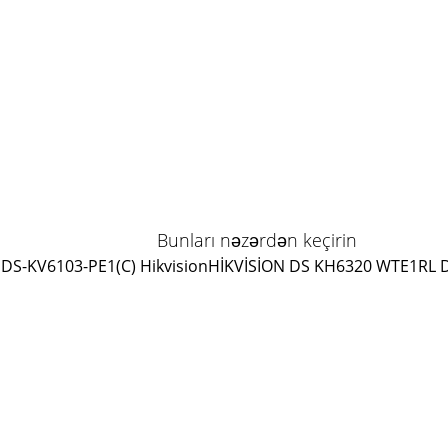
Bunları nəzərdən keçirin
DS-KV6103-PE1(C) Hikvision
HİKVİSİON DS KH6320 WTE1
RL 