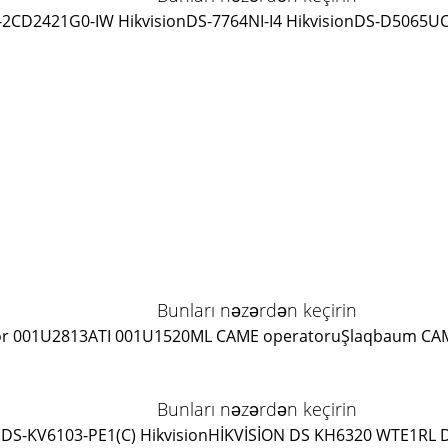
-2CD2421G0-IW Hikvision
DS-7764NI-I4 Hikvision
DS-D5065UC-
Bunları nəzərdən keçirin
r 001U2813
ATI 001U1520ML CAME operatoru
Şlaqbaum CA
Bunları nəzərdən keçirin
DS-KV6103-PE1(C) Hikvision
HİKVİSİON DS KH6320 WTE1
RL 