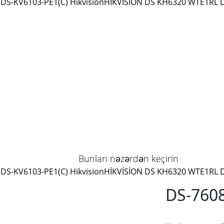
DS-KV6103-PE1(C) Hikvision
HİKVİSİON DS KH6320 WTE1
RL 
Bunları nəzərdən keçirin
DS-KV6103-PE1(C) Hikvision
HİKVİSİON DS KH6320 WTE1
RL 
DS-7608