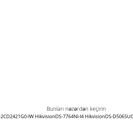
Bunları nəzərdən keçirin
-2CD2421G0-IW Hikvision
DS-7764NI-I4 Hikvision
DS-D5065UC-