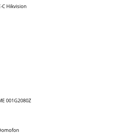
C Hikvision
ME 001G2080Z
Domofon