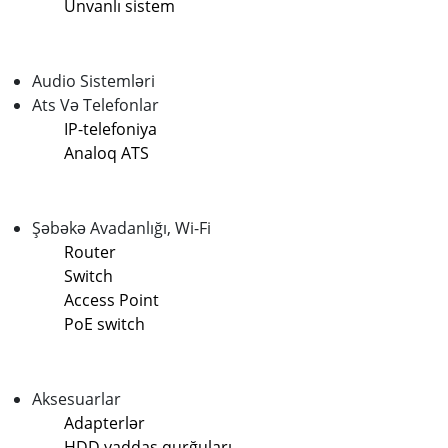
Ünvanlı sistem
Audio Sistemləri
Ats Və Telefonlar
IP-telefoniya
Analoq ATS
Şəbəkə Avadanlığı, Wi-Fi
Router
Switch
Access Point
PoE switch
Aksesuarlar
Adapterlər
HDD yaddaş qurğuları