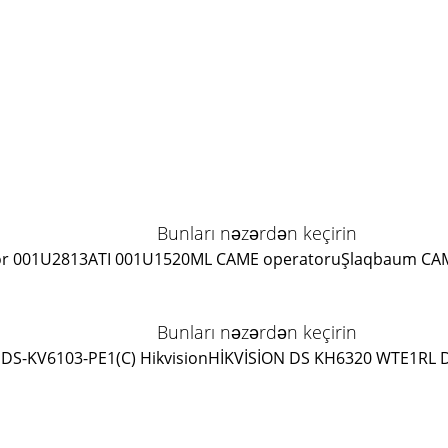
Bunları nəzərdən keçirin
r 001U2813
ATI 001U1520ML CAME operatoru
Şlaqbaum CA
Bunları nəzərdən keçirin
DS-KV6103-PE1(C) Hikvision
HİKVİSİON DS KH6320 WTE1
RL 