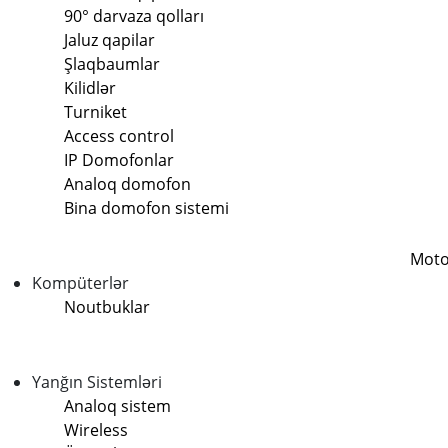
90° darvaza qolları
Jaluz qapilar
Şlaqbaumlar
Kilidlər
Turniket
Access control
IP Domofonlar
Analoq domofon
Bina domofon sistemi
Moto
Kompüterlər
Noutbuklar
Yanğın Sistemləri
Analoq sistem
Wireless