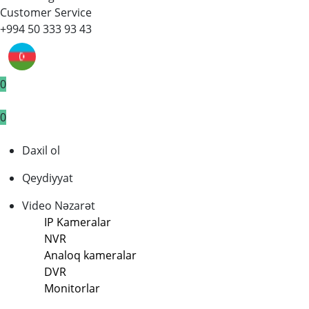
Customer Service
+994 50 333 93 43
0
0
Daxil ol
Qeydiyyat
Video Nəzarət
IP Kameralar
NVR
Analoq kameralar
DVR
Monitorlar