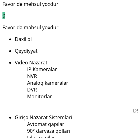
Favoridə məhsul yoxdur
0
Favoridə məhsul yoxdur
Daxil ol
Qeydiyyat
Video Nəzarət
IP Kameralar
NVR
Analoq kameralar
DVR
Monitorlar
D
Girişə Nəzarət Sistemləri
Avtomat qapılar
90° darvaza qolları
Jaluz qapilar