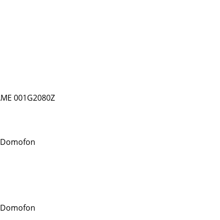
AME 001G2080Z
 Domofon
 Domofon