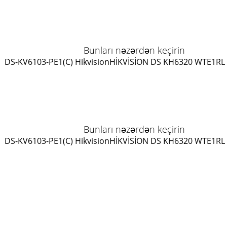
Bunları nəzərdən keçirin
DS-KV6103-PE1(C) Hikvision
HİKVİSİON DS KH6320 WTE1
RL
Bunları nəzərdən keçirin
DS-KV6103-PE1(C) Hikvision
HİKVİSİON DS KH6320 WTE1
RL