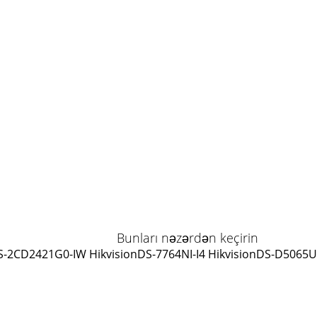
Bunları nəzərdən keçirin
S-2CD2421G0-IW Hikvision
DS-7764NI-I4 Hikvision
DS-D5065UC