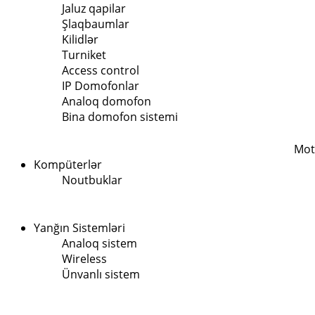
Jaluz qapilar
Şlaqbaumlar
Kilidlər
Turniket
Access control
IP Domofonlar
Analoq domofon
Bina domofon sistemi
Mot
Kompüterlər
Noutbuklar
Yanğın Sistemləri
Analoq sistem
Wireless
Ünvanlı sistem