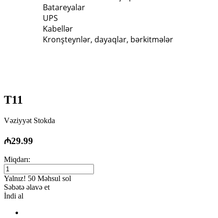
Batareyalar
UPS
Kabellər
Kronşteynlər, dayaqlar, bərkitmələr
T11
Vəziyyət
Stokda
₼29.99
Miqdarı:
Yalnız! 50 Məhsul sol
Səbətə əlavə et
İndi al