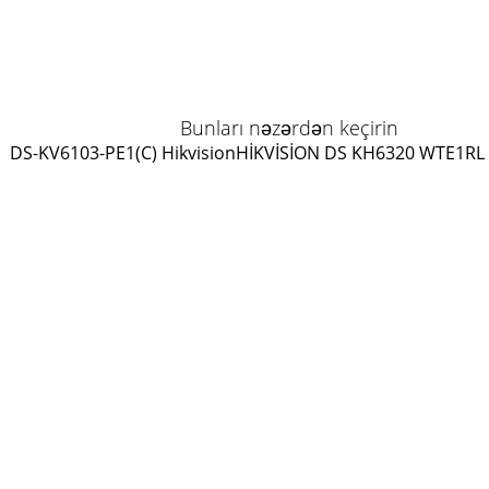
Bunları nəzərdən keçirin
DS-KV6103-PE1(C) Hikvision
HİKVİSİON DS KH6320 WTE1
RL