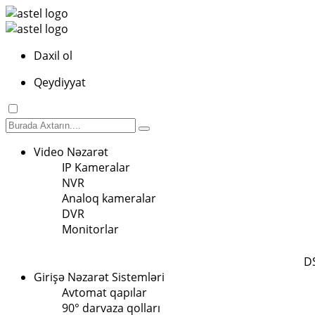
Daxil ol
Qeydiyyat
Video Nəzarət
IP Kameralar
NVR
Analoq kameralar
DVR
Monitorlar
D
Girişə Nəzarət Sistemləri
Avtomat qapılar
90° darvaza qolları