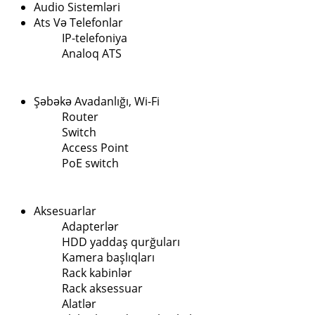
Audio Sistemləri
Ats Və Telefonlar
IP-telefoniya
Analoq ATS
Şəbəkə Avadanlığı, Wi-Fi
Router
Switch
Access Point
PoE switch
Aksesuarlar
Adapterlər
HDD yaddaş qurğuları
Kamera başlıqları
Rack kabinlər
Rack aksessuar
Alatlər