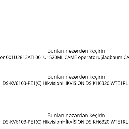
Bunları nəzərdən keçirin
or 001U2813
ATI 001U1520ML CAME operatoru
Şlaqbaum C
Bunları nəzərdən keçirin
DS-KV6103-PE1(C) Hikvision
HİKVİSİON DS KH6320 WTE1
RL
Bunları nəzərdən keçirin
DS-KV6103-PE1(C) Hikvision
HİKVİSİON DS KH6320 WTE1
RL