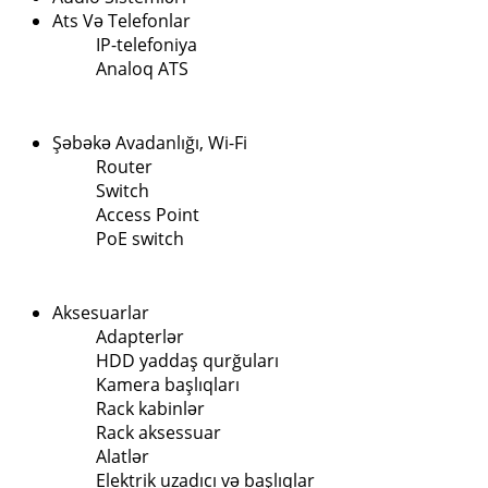
Ats Və Telefonlar
IP-telefoniya
Analoq ATS
Şəbəkə Avadanlığı, Wi-Fi
Router
Switch
Access Point
PoE switch
Aksesuarlar
Adapterlər
HDD yaddaş qurğuları
Kamera başlıqları
Rack kabinlər
Rack aksessuar
Alatlər
Elektrik uzadıcı və başlıqlar