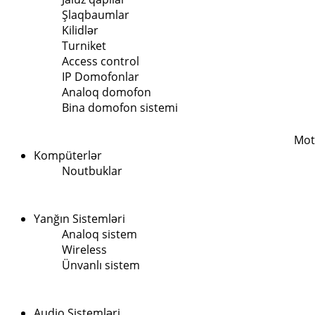
Şlaqbaumlar
Kilidlər
Turniket
Access control
IP Domofonlar
Analoq domofon
Bina domofon sistemi
Mot
Kompüterlər
Noutbuklar
Yanğın Sistemləri
Analoq sistem
Wireless
Ünvanlı sistem
Audio Sistemləri