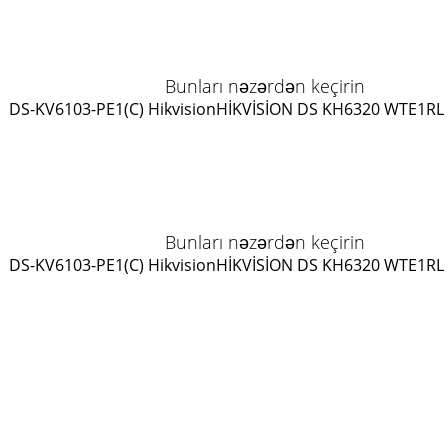
Bunları nəzərdən keçirin
DS-KV6103-PE1(C) Hikvision
HİKVİSİON DS KH6320 WTE1
RL
Bunları nəzərdən keçirin
DS-KV6103-PE1(C) Hikvision
HİKVİSİON DS KH6320 WTE1
RL