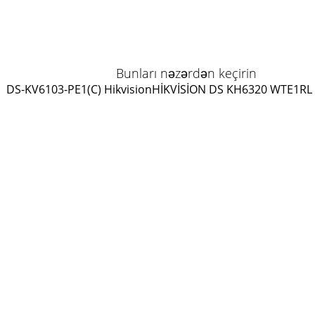
Bunları nəzərdən keçirin
DS-KV6103-PE1(C) Hikvision
HİKVİSİON DS KH6320 WTE1
RL