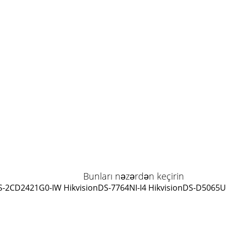
Bunları nəzərdən keçirin
S-2CD2421G0-IW Hikvision
DS-7764NI-I4 Hikvision
DS-D5065UC