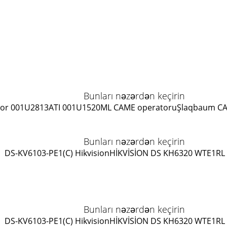
Bunları nəzərdən keçirin
or 001U2813
ATI 001U1520ML CAME operatoru
Şlaqbaum C
Bunları nəzərdən keçirin
DS-KV6103-PE1(C) Hikvision
HİKVİSİON DS KH6320 WTE1
RL
Bunları nəzərdən keçirin
DS-KV6103-PE1(C) Hikvision
HİKVİSİON DS KH6320 WTE1
RL