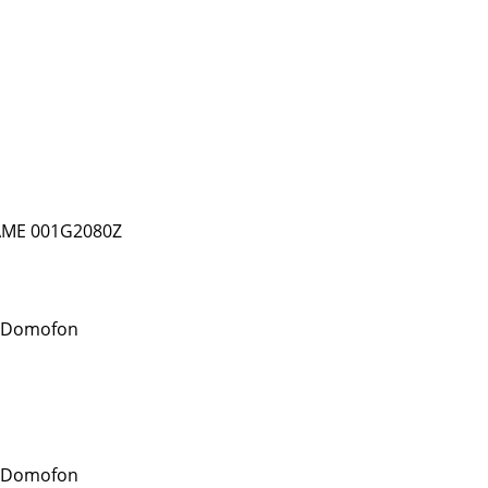
AME 001G2080Z
 Domofon
 Domofon