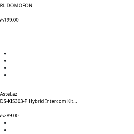
RL DOMOFON
₼199.00
Astel.az
DS-KIS303-P Hybrid Intercom Kit...
₼289.00