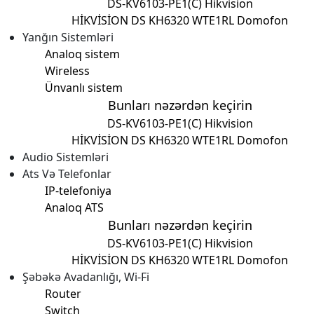
DS-KV6103-PE1(C) Hikvision
HİKVİSİON DS KH6320 WTE1
RL Domofon
Yanğın Sistemləri
Analoq sistem
Wireless
Ünvanlı sistem
Bunları nəzərdən keçirin
DS-KV6103-PE1(C) Hikvision
HİKVİSİON DS KH6320 WTE1
RL Domofon
Audio Sistemləri
Ats Və Telefonlar
IP-telefoniya
Analoq ATS
Bunları nəzərdən keçirin
DS-KV6103-PE1(C) Hikvision
HİKVİSİON DS KH6320 WTE1
RL Domofon
Şəbəkə Avadanlığı, Wi-Fi
Router
Switch