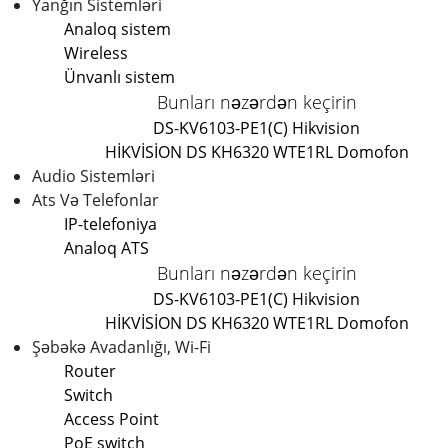
Yanğın Sistemləri
Analoq sistem
Wireless
Ünvanlı sistem
Bunları nəzərdən keçirin
DS-KV6103-PE1(C) Hikvision
HİKVİSİON DS KH6320 WTE1
RL Domofon
Audio Sistemləri
Ats Və Telefonlar
IP-telefoniya
Analoq ATS
Bunları nəzərdən keçirin
DS-KV6103-PE1(C) Hikvision
HİKVİSİON DS KH6320 WTE1
RL Domofon
Şəbəkə Avadanlığı, Wi-Fi
Router
Switch
Access Point
PoE switch