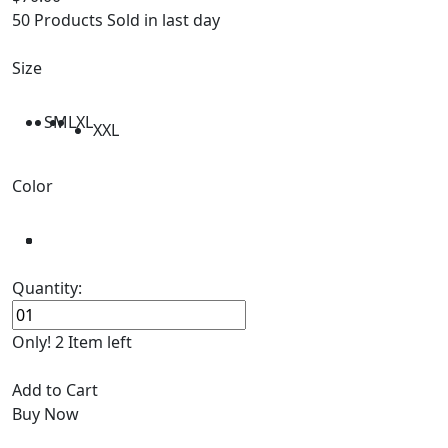
50 Products Sold in last day
Size
S
M
L
XL
XXL
Color
Quantity:
Only! 2 Item left
Add to Cart
Buy Now