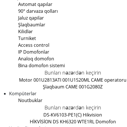
Avtomat qapılar
90° darvaza qolları
Jaluz qapilar
Şlaqbaumlar
Kilidlər
Turniket
Access control
IP Domofonlar
Analoq domofon
Bina domofon sistemi
Bunları nəzərdən keçirin
Motor 001U2813
ATI 001U1520ML CAME operatoru
Şlaqbaum CAME 001G2080Z
Kompüterlər
Noutbuklar
Bunları nəzərdən keçirin
DS-KV6103-PE1(C) Hikvision
HİKVİSİON DS KH6320 WTE1
RL Domofon