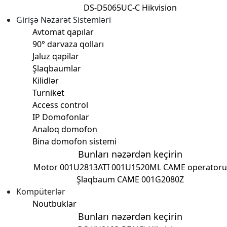
DS-D5065UC-C Hikvision
Girişə Nəzarət Sistemləri
Avtomat qapılar
90° darvaza qolları
Jaluz qapilar
Şlaqbaumlar
Kilidlər
Turniket
Access control
IP Domofonlar
Analoq domofon
Bina domofon sistemi
Bunları nəzərdən keçirin
Motor 001U2813
ATI 001U1520ML CAME operatoru
Şlaqbaum CAME 001G2080Z
Kompüterlər
Noutbuklar
Bunları nəzərdən keçirin