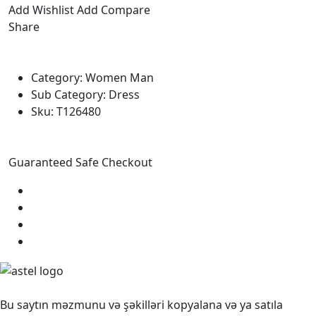
Add Wishlist
Add Compare
Share
Category:
Women
Man
Sub Category:
Dress
Sku:
T126480
Guaranteed Safe Checkout
Bu saytın məzmunu və şəkilləri kopyalana və ya satıla