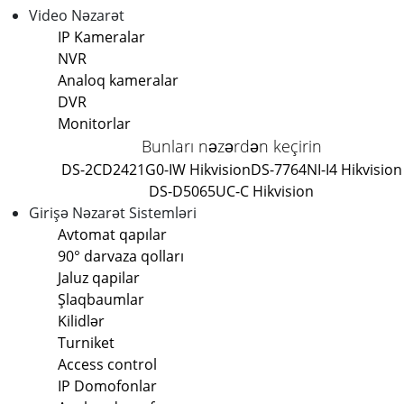
Video Nəzarət
IP Kameralar
NVR
Analoq kameralar
DVR
Monitorlar
Bunları nəzərdən keçirin
DS-2CD2421G0-IW Hikvision
DS-7764NI-I4 Hikvision
DS-D5065UC-C Hikvision
Girişə Nəzarət Sistemləri
Avtomat qapılar
90° darvaza qolları
Jaluz qapilar
Şlaqbaumlar
Kilidlər
Turniket
Access control
IP Domofonlar