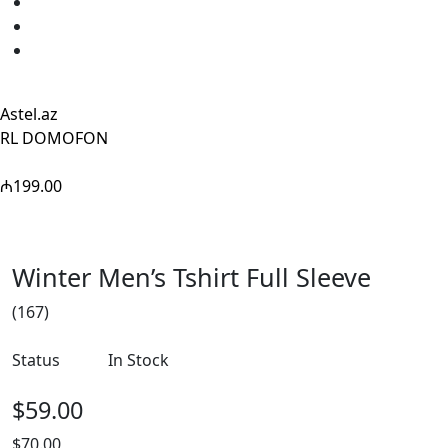
Astel.az
RL DOMOFON
₼199.00
Winter Men’s Tshirt Full Sleeve
(167)
Status
In Stock
$59.00
$70.00