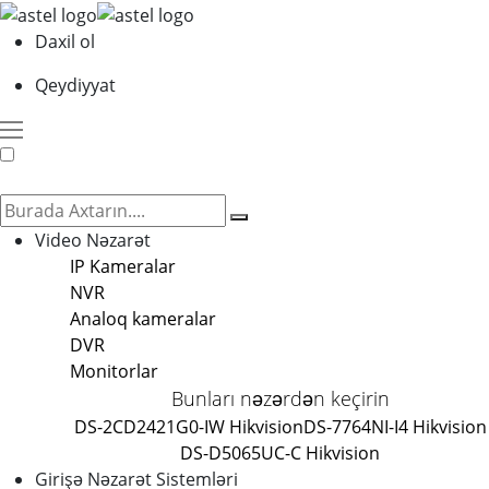
Daxil ol
Qeydiyyat
Video Nəzarət
IP Kameralar
NVR
Analoq kameralar
DVR
Monitorlar
Bunları nəzərdən keçirin
DS-2CD2421G0-IW Hikvision
DS-7764NI-I4 Hikvision
DS-D5065UC-C Hikvision
Girişə Nəzarət Sistemləri