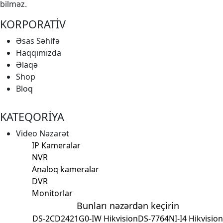
bilməz.
KORPORATİV
Əsas Səhifə
Haqqımızda
Əlaqə
Shop
Bloq
KATEQORİYA
Video Nəzarət
IP Kameralar
NVR
Analoq kameralar
DVR
Monitorlar
Bunları nəzərdən keçirin
DS-2CD2421G0-IW Hikvision
DS-7764NI-I4 Hikvision