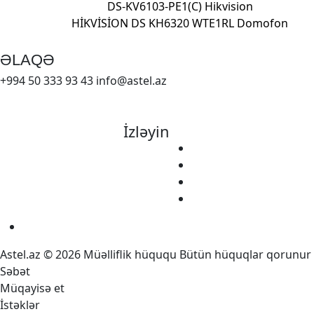
DS-KV6103-PE1(C) Hikvision
HİKVİSİON DS KH6320 WTE1
RL Domofon
ƏLAQƏ
+994 50 333 93 43
info@astel.az
İzləyin
Astel.az © 2026 Müəlliflik hüququ Bütün hüquqlar qorunur
Səbət
Müqayisə et
İstəklər