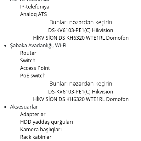
IP-telefoniya
Analoq ATS
Bunları nəzərdən keçirin
DS-KV6103-PE1(C) Hikvision
HİKVİSİON DS KH6320 WTE1
RL Domofon
Şəbəkə Avadanlığı, Wi-Fi
Router
Switch
Access Point
PoE switch
Bunları nəzərdən keçirin
DS-KV6103-PE1(C) Hikvision
HİKVİSİON DS KH6320 WTE1
RL Domofon
Aksesuarlar
Adapterlər
HDD yaddaş qurğuları
Kamera başlıqları
Rack kabinlər