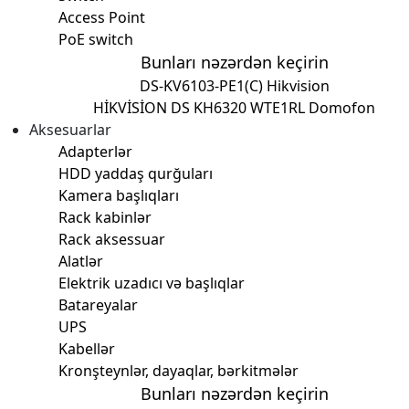
Access Point
PoE switch
Bunları nəzərdən keçirin
DS-KV6103-PE1(C) Hikvision
HİKVİSİON DS KH6320 WTE1
RL Domofon
Aksesuarlar
Adapterlər
HDD yaddaş qurğuları
Kamera başlıqları
Rack kabinlər
Rack aksessuar
Alatlər
Elektrik uzadıcı və başlıqlar
Batareyalar
UPS
Kabellər
Kronşteynlər, dayaqlar, bərkitmələr
Bunları nəzərdən keçirin