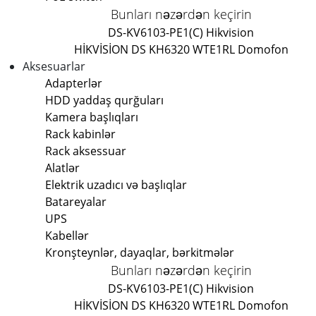
Bunları nəzərdən keçirin
DS-KV6103-PE1(C) Hikvision
HİKVİSİON DS KH6320 WTE1
RL Domofon
Aksesuarlar
Adapterlər
HDD yaddaş qurğuları
Kamera başlıqları
Rack kabinlər
Rack aksessuar
Alatlər
Elektrik uzadıcı və başlıqlar
Batareyalar
UPS
Kabellər
Kronşteynlər, dayaqlar, bərkitmələr
Bunları nəzərdən keçirin
DS-KV6103-PE1(C) Hikvision
HİKVİSİON DS KH6320 WTE1
RL Domofon