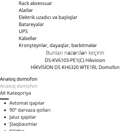
Rack aksessuar
Alatlər
Elektrik uzadıcı və başlıqlar
Batareyalar
UPS
Kabellər
Kronşteynlər, dayaqlar, bərkitmələr
Bunları nəzərdən keçirin
DS-KV6103-PE1(C) Hikvision
HİKVİSİON DS KH6320 WTE1
RL Domofon
Analoq domofon
Analoq domofon
Alt Kateqoriya
Avtomat qapılar
90° darvaza qolları
Jaluz qapilar
Şlaqbaumlar