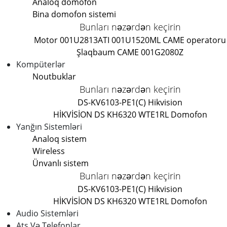
Analoq domofon
Bina domofon sistemi
Bunları nəzərdən keçirin
Motor 001U2813
ATI 001U1520ML CAME operatoru
Şlaqbaum CAME 001G2080Z
Kompüterlər
Noutbuklar
Bunları nəzərdən keçirin
DS-KV6103-PE1(C) Hikvision
HİKVİSİON DS KH6320 WTE1
RL Domofon
Yanğın Sistemləri
Analoq sistem
Wireless
Ünvanlı sistem
Bunları nəzərdən keçirin
DS-KV6103-PE1(C) Hikvision
HİKVİSİON DS KH6320 WTE1
RL Domofon
Audio Sistemləri
Ats Və Telefonlar