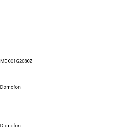
AME 001G2080Z
 Domofon
 Domofon