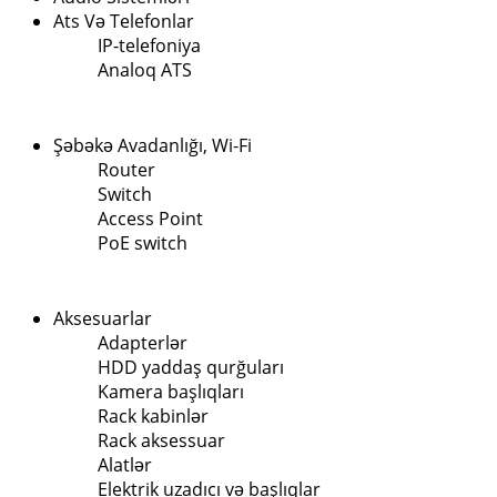
Ats Və Telefonlar
IP-telefoniya
Analoq ATS
Şəbəkə Avadanlığı, Wi-Fi
Router
Switch
Access Point
PoE switch
Aksesuarlar
Adapterlər
HDD yaddaş qurğuları
Kamera başlıqları
Rack kabinlər
Rack aksessuar
Alatlər
Elektrik uzadıcı və başlıqlar