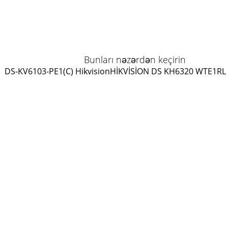
Bunları nəzərdən keçirin
DS-KV6103-PE1(C) Hikvision
HİKVİSİON DS KH6320 WTE1
RL