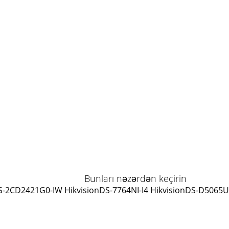
Bunları nəzərdən keçirin
S-2CD2421G0-IW Hikvision
DS-7764NI-I4 Hikvision
DS-D5065UC