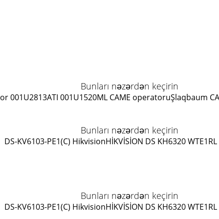
Bunları nəzərdən keçirin
or 001U2813
ATI 001U1520ML CAME operatoru
Şlaqbaum C
Bunları nəzərdən keçirin
DS-KV6103-PE1(C) Hikvision
HİKVİSİON DS KH6320 WTE1
RL
Bunları nəzərdən keçirin
DS-KV6103-PE1(C) Hikvision
HİKVİSİON DS KH6320 WTE1
RL