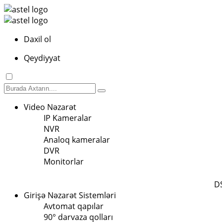
Daxil ol
Qeydiyyat
Video Nəzarət
IP Kameralar
NVR
Analoq kameralar
DVR
Monitorlar
D
Girişə Nəzarət Sistemləri
Avtomat qapılar
90° darvaza qolları