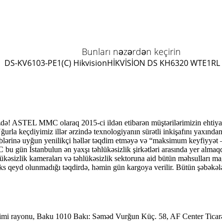
Bunları nəzərdən keçirin
DS-KV6103-PE1(C) Hikvision
HİKVİSİON DS KH6320 WTE1
RL
! ASTEL MMC olaraq 2015-ci ildən etibarən müştərilərimizin ehtiyac
ğurla keçdiyimiz illər ərzində texnologiyanın sürətli inkişafını yaxında
ələblərinə uyğun yenilikçi həllər təqdim etməyə və “maksimum keyfiyyət –
 gün İstanbulun ən yaxşı təhlükəsizlik şirkətləri arasında yer almaq
kəsizlik kameraları və təhlükəsizlik sektoruna aid bütün məhsulları m
 əks qeyd olunmadığı təqdirdə, həmin gün kargoya verilir. Bütün şəb
imi rayonu, Baku 1010 Bakı: Səməd Vurğun Küç. 58, AF Center Ticar