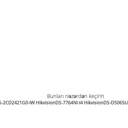
Bunları nəzərdən keçirin
S-2CD2421G0-IW Hikvision
DS-7764NI-I4 Hikvision
DS-D5065UC