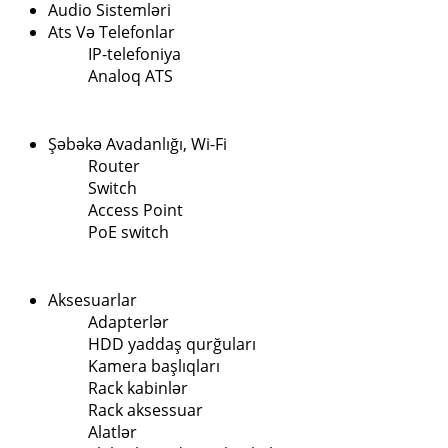
Audio Sistemləri
Ats Və Telefonlar
IP-telefoniya
Analoq ATS
Şəbəkə Avadanlığı, Wi-Fi
Router
Switch
Access Point
PoE switch
Aksesuarlar
Adapterlər
HDD yaddaş qurğuları
Kamera başlıqları
Rack kabinlər
Rack aksessuar
Alatlər