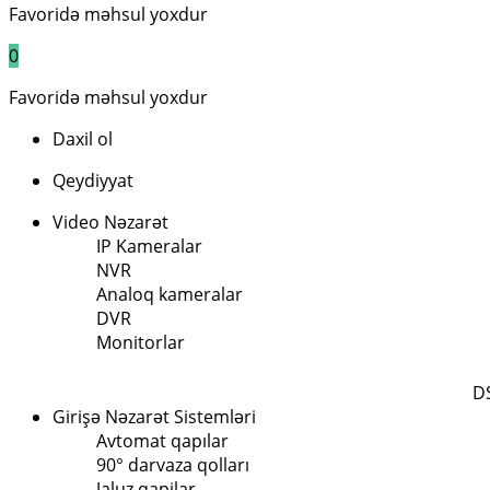
Favoridə məhsul yoxdur
0
Favoridə məhsul yoxdur
Daxil ol
Qeydiyyat
Video Nəzarət
IP Kameralar
NVR
Analoq kameralar
DVR
Monitorlar
D
Girişə Nəzarət Sistemləri
Avtomat qapılar
90° darvaza qolları
Jaluz qapilar