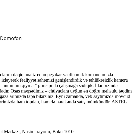
 Domofon
larını dəqiq analiz edən peşəkar və dinamik komandamızla
n izləyərək fəaliyyət sahəmizi genişləndirdik və təhlükəsizlik kamera
 minimum qiymət” prinsipi ilə çalışmağa sadiqik. İllər ərzində
dadır. Əsas məqsədimiz – ehtiyaclara uyğun ən doğru məhsulu təqdim
ağazalarımızda tapa bilərsiniz. Eyni zamanda, veb saytımızda mövcud
əkələrimizdə həm topdan, həm də pərakəndə satış mümkündür. ASTEL
ət Mərkəzi, Nəsimi rayonu, Baku 1010