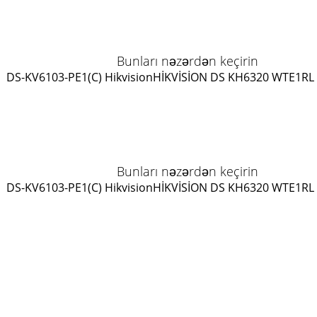
Bunları nəzərdən keçirin
DS-KV6103-PE1(C) Hikvision
HİKVİSİON DS KH6320 WTE1
RL
Bunları nəzərdən keçirin
DS-KV6103-PE1(C) Hikvision
HİKVİSİON DS KH6320 WTE1
RL