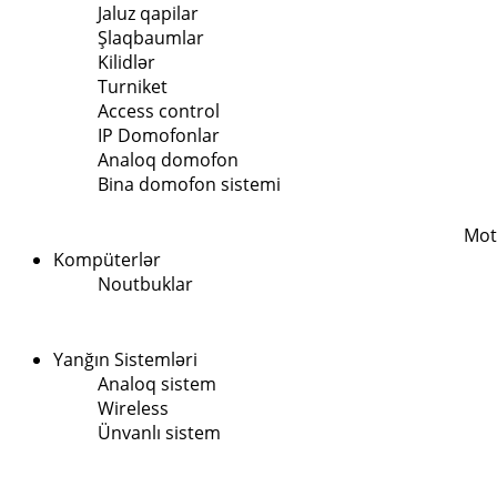
Jaluz qapilar
Şlaqbaumlar
Kilidlər
Turniket
Access control
IP Domofonlar
Analoq domofon
Bina domofon sistemi
Mot
Kompüterlər
Noutbuklar
Yanğın Sistemləri
Analoq sistem
Wireless
Ünvanlı sistem