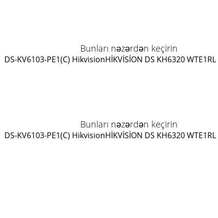
Bunları nəzərdən keçirin
DS-KV6103-PE1(C) Hikvision
HİKVİSİON DS KH6320 WTE1
RL
Bunları nəzərdən keçirin
DS-KV6103-PE1(C) Hikvision
HİKVİSİON DS KH6320 WTE1
RL