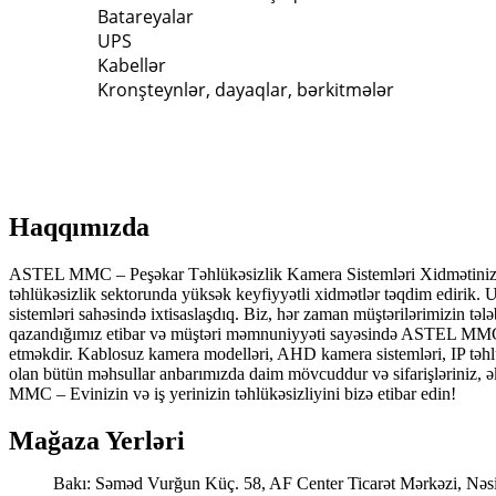
Batareyalar
UPS
Kabellər
Kronşteynlər, dayaqlar, bərkitmələr
Haqqımızda
ASTEL MMC – Peşəkar Təhlükəsizlik Kamera Sistemləri Xidmətinizdə
təhlükəsizlik sektorunda yüksək keyfiyyətli xidmətlər təqdim edirik. U
sistemləri sahəsində ixtisaslaşdıq. Biz, hər zaman müştərilərimizin t
qazandığımız etibar və müştəri məmnuniyyəti sayəsində ASTEL MMC bu
etməkdir. Kablosuz kamera modelləri, AHD kamera sistemləri, IP təhlü
olan bütün məhsullar anbarımızda daim mövcuddur və sifarişləriniz,
MMC – Evinizin və iş yerinizin təhlükəsizliyini bizə etibar edin!
Mağaza Yerləri
Bakı: Səməd Vurğun Küç. 58, AF Center Ticarət Mərkəzi, Nəs