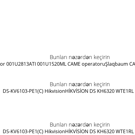
Bunları nəzərdən keçirin
or 001U2813
ATI 001U1520ML CAME operatoru
Şlaqbaum C
Bunları nəzərdən keçirin
DS-KV6103-PE1(C) Hikvision
HİKVİSİON DS KH6320 WTE1
RL
Bunları nəzərdən keçirin
DS-KV6103-PE1(C) Hikvision
HİKVİSİON DS KH6320 WTE1
RL