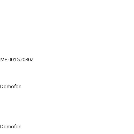
AME 001G2080Z
 Domofon
 Domofon