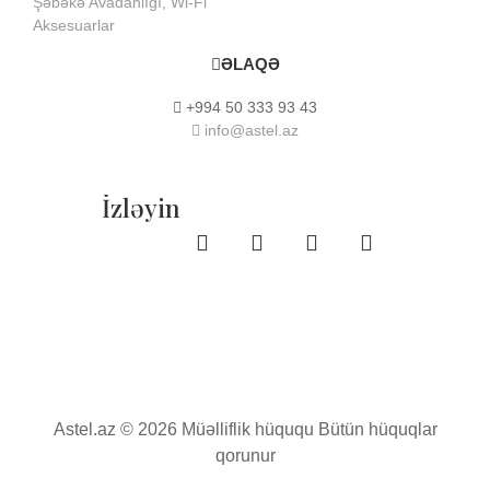
Şəbəkə Avadanlığı, Wi-Fi
Aksesuarlar
ƏLAQƏ
+994 50 333 93 43
info@astel.az
İzləyin
Astel.az © 2026 Müəlliflik hüququ Bütün hüquqlar
qorunur