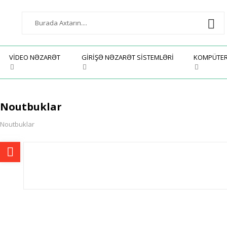
VIDEO NƏZARƏT
GIRIŞƏ NƏZARƏT SISTEMLƏRI
KOMPÜTE
Noutbuklar
Noutbuklar