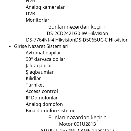
NVR
Analoq kameralar
DVR
Monitorlar
Bunları nəzərdən keçirin
DS-2CD2421G0-IW Hikvision
DS-7764NI-I4 Hikvision
DS-D5065UC-C Hikvision
Girişə Nəzarət Sistemləri
Avtomat qapılar
90° darvaza qolları
Jaluz qapilar
Şlaqbaumlar
Kilidlər
Turniket
Access control
IP Domofonlar
Analoq domofon
Bina domofon sistemi
Bunları nəzərdən keçirin
Motor 001U2813
ATI 001U1520ML CAME operatoru