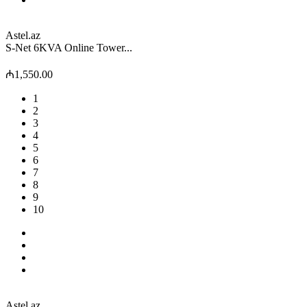
Astel.az
S-Net 6KVA Online Tower...
₼1,550.00
1
2
3
4
5
6
7
8
9
10
Astel.az