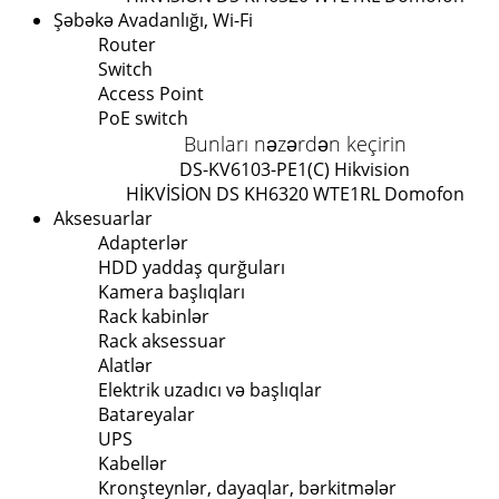
Şəbəkə Avadanlığı, Wi-Fi
Router
Switch
Access Point
PoE switch
Bunları nəzərdən keçirin
DS-KV6103-PE1(C) Hikvision
HİKVİSİON DS KH6320 WTE1
RL Domofon
Aksesuarlar
Adapterlər
HDD yaddaş qurğuları
Kamera başlıqları
Rack kabinlər
Rack aksessuar
Alatlər
Elektrik uzadıcı və başlıqlar
Batareyalar
UPS
Kabellər
Kronşteynlər, dayaqlar, bərkitmələr