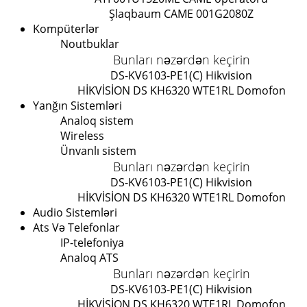
Şlaqbaum CAME 001G2080Z
Kompüterlər
Noutbuklar
Bunları nəzərdən keçirin
DS-KV6103-PE1(C) Hikvision
HİKVİSİON DS KH6320 WTE1
RL Domofon
Yanğın Sistemləri
Analoq sistem
Wireless
Ünvanlı sistem
Bunları nəzərdən keçirin
DS-KV6103-PE1(C) Hikvision
HİKVİSİON DS KH6320 WTE1
RL Domofon
Audio Sistemləri
Ats Və Telefonlar
IP-telefoniya
Analoq ATS
Bunları nəzərdən keçirin
DS-KV6103-PE1(C) Hikvision
HİKVİSİON DS KH6320 WTE1
RL Domofon