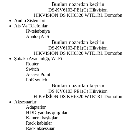
Bunları nəzərdən keçirin
DS-KV6103-PE1(C) Hikvision
HİKVİSİON DS KH6320 WTE1
RL Domofon
Audio Sistemləri
Ats Və Telefonlar
IP-telefoniya
Analoq ATS
Bunları nəzərdən keçirin
DS-KV6103-PE1(C) Hikvision
HİKVİSİON DS KH6320 WTE1
RL Domofon
Şəbəkə Avadanlığı, Wi-Fi
Router
Switch
Access Point
PoE switch
Bunları nəzərdən keçirin
DS-KV6103-PE1(C) Hikvision
HİKVİSİON DS KH6320 WTE1
RL Domofon
Aksesuarlar
Adapterlər
HDD yaddaş qurğuları
Kamera başlıqları
Rack kabinlər
Rack aksessuar