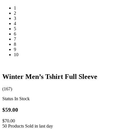
1
2
3
4
5
6
7
8
9
10
Winter Men’s Tshirt Full Sleeve
(167)
Status
In Stock
$59.00
$70.00
50 Products Sold in last day