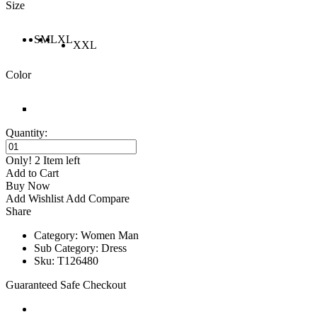
Size
S
M
L
XL
XXL
Color
Quantity:
Only! 2 Item left
Add to Cart
Buy Now
Add Wishlist
Add Compare
Share
Category:
Women
Man
Sub Category:
Dress
Sku:
T126480
Guaranteed Safe Checkout