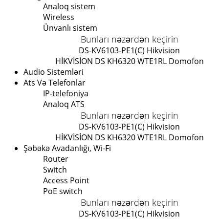
Analoq sistem
Wireless
Ünvanlı sistem
Bunları nəzərdən keçirin
DS-KV6103-PE1(C) Hikvision
HİKVİSİON DS KH6320 WTE1
RL Domofon
Audio Sistemləri
Ats Və Telefonlar
IP-telefoniya
Analoq ATS
Bunları nəzərdən keçirin
DS-KV6103-PE1(C) Hikvision
HİKVİSİON DS KH6320 WTE1
RL Domofon
Şəbəkə Avadanlığı, Wi-Fi
Router
Switch
Access Point
PoE switch
Bunları nəzərdən keçirin
DS-KV6103-PE1(C) Hikvision