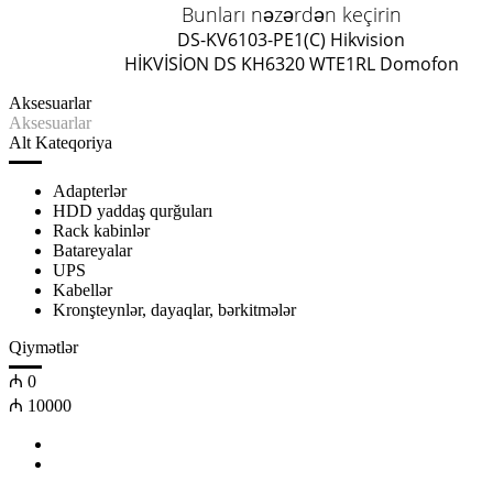
Bunları nəzərdən keçirin
DS-KV6103-PE1(C) Hikvision
HİKVİSİON DS KH6320 WTE1
RL Domofon
Aksesuarlar
Aksesuarlar
Alt Kateqoriya
Adapterlər
HDD yaddaş qurğuları
Rack kabinlər
Batareyalar
UPS
Kabellər
Kronşteynlər, dayaqlar, bərkitmələr
Qiymətlər
₼
0
₼
10000