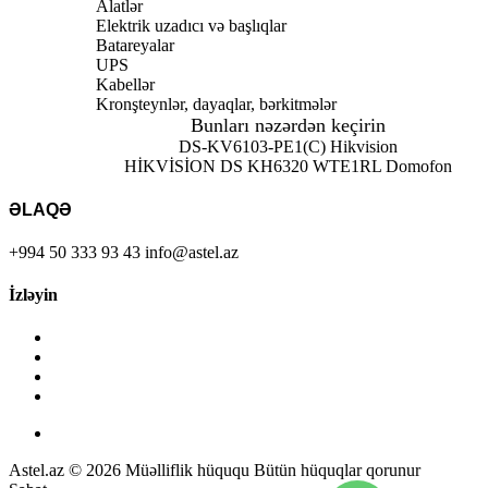
Alatlər
Elektrik uzadıcı və başlıqlar
Batareyalar
UPS
Kabellər
Kronşteynlər, dayaqlar, bərkitmələr
Bunları nəzərdən keçirin
DS-KV6103-PE1(C) Hikvision
HİKVİSİON DS KH6320 WTE1
RL Domofon
ƏLAQƏ
+994 50 333 93 43
info@astel.az
İzləyin
Astel.az © 2026 Müəlliflik hüququ Bütün hüquqlar qorunur