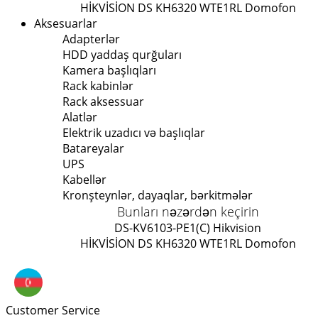
HİKVİSİON DS KH6320 WTE1
RL Domofon
Aksesuarlar
Adapterlər
HDD yaddaş qurğuları
Kamera başlıqları
Rack kabinlər
Rack aksessuar
Alatlər
Elektrik uzadıcı və başlıqlar
Batareyalar
UPS
Kabellər
Kronşteynlər, dayaqlar, bərkitmələr
Bunları nəzərdən keçirin
DS-KV6103-PE1(C) Hikvision
HİKVİSİON DS KH6320 WTE1
RL Domofon
Customer Service