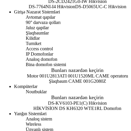
DS-2CD2421G0-IW Hikvision
DS-7764NI-I4 Hikvision
DS-D5065UC-C Hikvision
Girişə Nəzarət Sistemləri
Avtomat qapılar
90° darvaza qolları
Jaluz qapilar
Şlaqbaumlar
Kilidlər
Turniket
Access control
IP Domofonlar
Analoq domofon
Bina domofon sistemi
Bunları nəzərdən keçirin
Motor 001U2813
ATI 001U1520ML CAME operatoru
Şlaqbaum CAME 001G2080Z
Kompüterlər
Noutbuklar
Bunları nəzərdən keçirin
DS-KV6103-PE1(C) Hikvision
HİKVİSİON DS KH6320 WTE1
RL Domofon
Yanğın Sistemləri
Analoq sistem
Wireless
Ünvanlı sistem