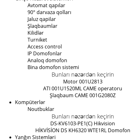
Avtomat qapılar
90° darvaza qolları
Jaluz qapilar
Şlaqbaumlar
Kilidlər
Turniket
Access control
IP Domofonlar
Analoq domofon
Bina domofon sistemi
Bunları nəzərdən keçirin
Motor 001U2813
ATI 001U1520ML CAME operatoru
Şlaqbaum CAME 001G2080Z
Kompüterlər
Noutbuklar
Bunları nəzərdən keçirin
DS-KV6103-PE1(C) Hikvision
HİKVİSİON DS KH6320 WTE1
RL Domofon
Yanğın Sistemləri