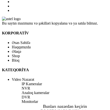
Bu saytın məzmunu və şəkilləri kopyalana və ya satıla bilməz.
KORPORATİV
Əsas Səhifə
Haqqımızda
Əlaqə
Shop
Bloq
KATEQORİYA
Video Nəzarət
IP Kameralar
NVR
Analoq kameralar
DVR
Monitorlar
Bunları nəzərdən keçirin