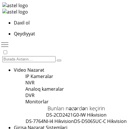
Daxil ol
Qeydiyyat
Video Nəzarət
IP Kameralar
NVR
Analoq kameralar
DVR
Monitorlar
Bunları nəzərdən keçirin
DS-2CD2421G0-IW Hikvision
DS-7764NI-I4 Hikvision
DS-D5065UC-C Hikvision
Girişə Nəzarət Sistemləri