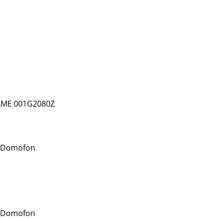
AME 001G2080Z
 Domofon
 Domofon