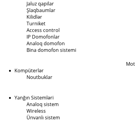
Jaluz qapilar
Şlaqbaumlar
Kilidlər
Turniket
Access control
IP Domofonlar
Analoq domofon
Bina domofon sistemi
Mot
Kompüterlər
Noutbuklar
Yanğın Sistemləri
Analoq sistem
Wireless
Ünvanlı sistem