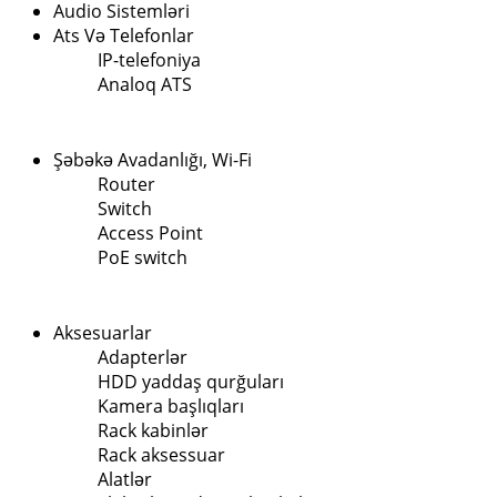
Audio Sistemləri
Ats Və Telefonlar
IP-telefoniya
Analoq ATS
Şəbəkə Avadanlığı, Wi-Fi
Router
Switch
Access Point
PoE switch
Aksesuarlar
Adapterlər
HDD yaddaş qurğuları
Kamera başlıqları
Rack kabinlər
Rack aksessuar
Alatlər