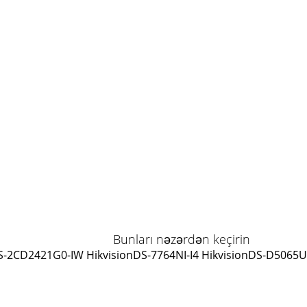
Bunları nəzərdən keçirin
S-2CD2421G0-IW Hikvision
DS-7764NI-I4 Hikvision
DS-D5065UC