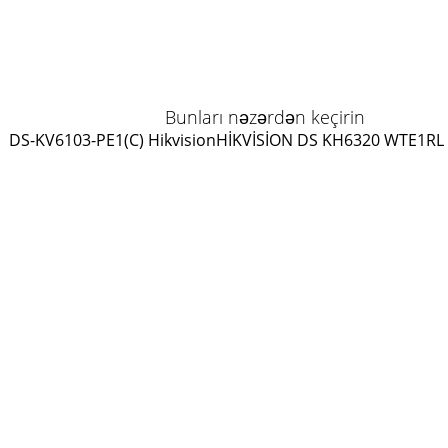
Bunları nəzərdən keçirin
DS-KV6103-PE1(C) Hikvision
HİKVİSİON DS KH6320 WTE1
RL