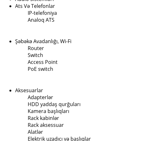
Ats Və Telefonlar
IP-telefoniya
Analoq ATS
Şəbəkə Avadanlığı, Wi-Fi
Router
Switch
Access Point
PoE switch
Aksesuarlar
Adapterlər
HDD yaddaş qurğuları
Kamera başlıqları
Rack kabinlər
Rack aksessuar
Alatlər
Elektrik uzadıcı və başlıqlar