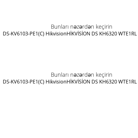
Bunları nəzərdən keçirin
DS-KV6103-PE1(C) Hikvision
HİKVİSİON DS KH6320 WTE1
RL
Bunları nəzərdən keçirin
DS-KV6103-PE1(C) Hikvision
HİKVİSİON DS KH6320 WTE1
RL