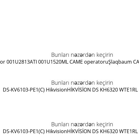
Bunları nəzərdən keçirin
or 001U2813
ATI 001U1520ML CAME operatoru
Şlaqbaum C
Bunları nəzərdən keçirin
DS-KV6103-PE1(C) Hikvision
HİKVİSİON DS KH6320 WTE1
RL
Bunları nəzərdən keçirin
DS-KV6103-PE1(C) Hikvision
HİKVİSİON DS KH6320 WTE1
RL