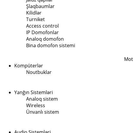
Şlaqbaumlar
Kilidlər
Turniket
Access control
IP Domofonlar
Analoq domofon
Bina domofon sistemi
Mot
Kompüterlər
Noutbuklar
Yanğın Sistemləri
Analoq sistem
Wireless
Ünvanlı sistem
Audio Sistemləri