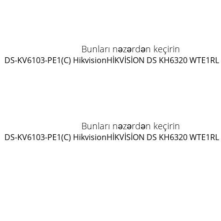
Bunları nəzərdən keçirin
DS-KV6103-PE1(C) Hikvision
HİKVİSİON DS KH6320 WTE1
RL
Bunları nəzərdən keçirin
DS-KV6103-PE1(C) Hikvision
HİKVİSİON DS KH6320 WTE1
RL