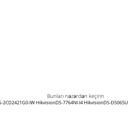
Bunları nəzərdən keçirin
S-2CD2421G0-IW Hikvision
DS-7764NI-I4 Hikvision
DS-D5065UC