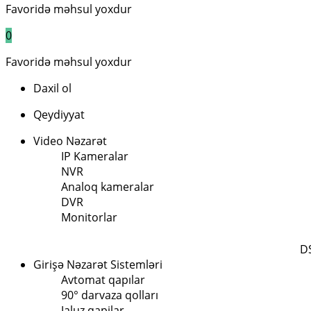
Favoridə məhsul yoxdur
0
Favoridə məhsul yoxdur
Daxil ol
Qeydiyyat
Video Nəzarət
IP Kameralar
NVR
Analoq kameralar
DVR
Monitorlar
D
Girişə Nəzarət Sistemləri
Avtomat qapılar
90° darvaza qolları
Jaluz qapilar