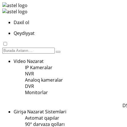
Daxil ol
Qeydiyyat
Video Nəzarət
IP Kameralar
NVR
Analoq kameralar
DVR
Monitorlar
D
Girişə Nəzarət Sistemləri
Avtomat qapılar
90° darvaza qolları