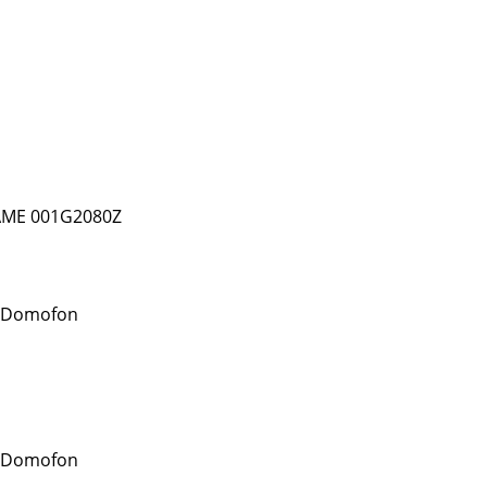
AME 001G2080Z
 Domofon
 Domofon