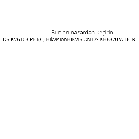
Bunları nəzərdən keçirin
DS-KV6103-PE1(C) Hikvision
HİKVİSİON DS KH6320 WTE1
RL