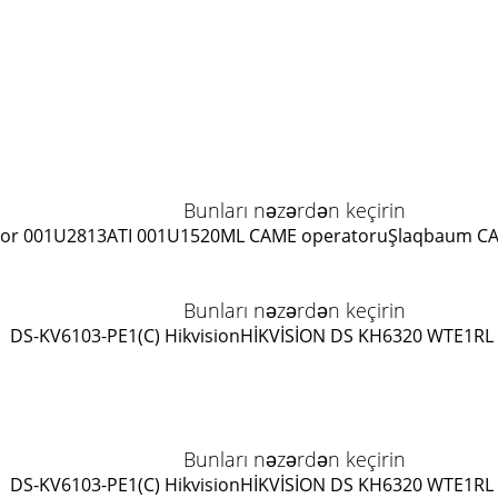
Bunları nəzərdən keçirin
or 001U2813
ATI 001U1520ML CAME operatoru
Şlaqbaum C
Bunları nəzərdən keçirin
DS-KV6103-PE1(C) Hikvision
HİKVİSİON DS KH6320 WTE1
RL
Bunları nəzərdən keçirin
DS-KV6103-PE1(C) Hikvision
HİKVİSİON DS KH6320 WTE1
RL