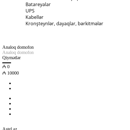
Batareyalar
UPS
Kabellər
Kronşteynlər, dayaqlar, bərkitmələr
Analoq domofon
Analoq domofon
Qiymətlər
₼
0
₼
10000
Astel.az